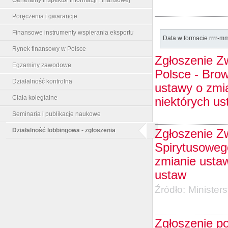
Poręczenia i gwarancje
Finansowe instrumenty wspierania eksportu
Data w formacie rrrr-m
Rynek finansowy w Polsce
Zgłoszenie Z
Egzaminy zawodowe
Polsce - Bro
Działalność kontrolna
ustawy o zmi
Ciała kolegialne
niektórych us
Seminaria i publikacje naukowe
Działalność lobbingowa - zgłoszenia
Zgłoszenie Z
Spirytusoweg
zmianie usta
ustaw
Źródło:
Minister
Zgłoszenie po