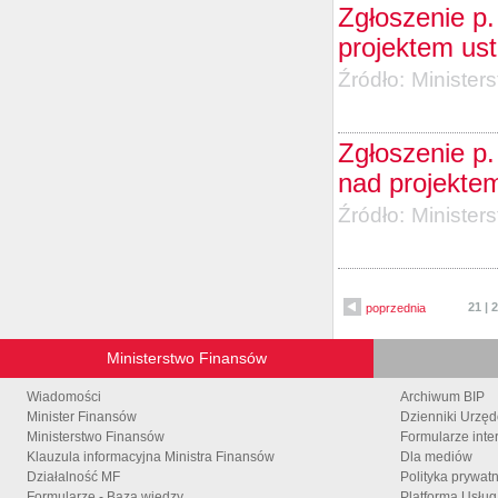
Zgłoszenie p.
projektem us
Źródło:
Minister
Zgłoszenie p
nad projekte
Źródło:
Minister
21
|
2
poprzednia
Ministerstwo Finansów
Wiadomości
Archiwum BIP
Minister Finansów
Dzienniki Urzę
Ministerstwo Finansów
Formularze inte
Klauzula informacyjna Ministra Finansów
Dla mediów
Działalność MF
Polityka prywat
Formularze - Baza wiedzy
Platforma Usłu