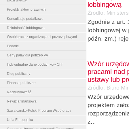
Baza wiedzy
lobbingową
Projekty aktów prawnych
Źródło:
Minister
Konsultacje podatkowe
Zgodnie z art. 
Działalność lobbingowa
lobbingowej w 
Współpraca z organizacjami pozarządowymi
późn. zm.) rej
Podatki
Ceny paliw dla potrzeb VAT
Wzór urzędow
Indywidualne dane podatników CIT
pracami nad p
Dług publiczny
ustawy lub p
Finanse publiczne
Źródło:
Biuro Min
Rachunkowość
Wzór urzędowe
Rewizja finansowa
projektem zało
Szwajcarsko-Polski Program Współpracy
rozporządzenia
Unia Europejska
z...
Generalny Inspektor Informacji Finansowej