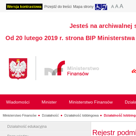
Wersja kontrastowa
Przejdź do treści
Mapa strony
Jesteś na archiwalnej 
Od 20 lutego 2019 r. strona BIP Ministerstw
Wiadomości
Minister
Ministerstwo Finansów
Dział
Ministerstwo Finansów
Działalność
Działalność lobbingowa
Działalność lobbing
Działalność edukacyjna
Rejestr podm