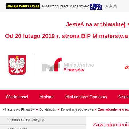
Wersja kontrastowa
Przejdź do treści
Mapa strony
Jesteś na archiwalnej 
Od 20 lutego 2019 r. strona BIP Ministerstw
Wiadomości
Minister
Ministerstwo Finansów
Dział
Ministerstwo Finansów
Działalność
Konsultacje podatkowe
Zawiadomienie o roz
Działalność edukacyjna
Zawiadomienie