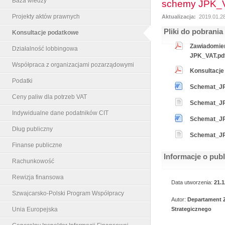
Baza wiedzy
schemy JPK_
Projekty aktów prawnych
Aktualizacja:
2019.01.2
Pliki do pobrania
Konsultacje podatkowe
Zawiadomien
Działalność lobbingowa
JPK_VAT.pdf
Współpraca z organizacjami pozarządowymi
Konsultacje
Podatki
Schemat_JP
Ceny paliw dla potrzeb VAT
Schemat_JP
Indywidualne dane podatników CIT
Schemat_JP
Dług publiczny
Schemat_JP
Finanse publiczne
Informacje o pub
Rachunkowość
Rewizja finansowa
Data utworzenia:
21.1
Szwajcarsko-Polski Program Współpracy
Autor:
Departament 
Unia Europejska
Strategicznego