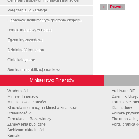
Generalny Inspektor Informacji Finansowej
«
Powrót
Poręczenia i gwarancje
Finansowe instrumenty wspierania eksportu
Rynek finansowy w Polsce
Egzaminy zawodowe
Działalność kontrolna
Ciała kolegialne
Seminaria i publikacje naukowe
Ministerstwo Finansów
Wiadomości
Archiwum BIP
Minister Finansów
Dzienniki Urzę
Ministerstwo Finansów
Formularze inte
Klauzula informacyjna Ministra Finansów
Dla mediów
Działalność MF
Polityka prywat
Formularze - Baza wiedzy
Platforma Usłu
Zamówienia publiczne
Portal granica.g
Archiwum aktualności
Kontakt