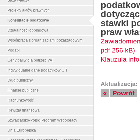
Baza wiedzy
podatkow
Projekty aktów prawnych
dotycząc
stawki p
Konsultacje podatkowe
praw włas
Działalność lobbingowa
Zawiadomieni
Współpraca z organizacjami pozarządowymi
pdf 256 kB)
Podatki
Klauzula info
Ceny paliw dla potrzeb VAT
Indywidualne dane podatników CIT
Dług publiczny
Aktualizacja:
Finanse publiczne
«
Powrót
Rachunkowość
Rewizja finansowa
Szwajcarsko-Polski Program Współpracy
Unia Europejska