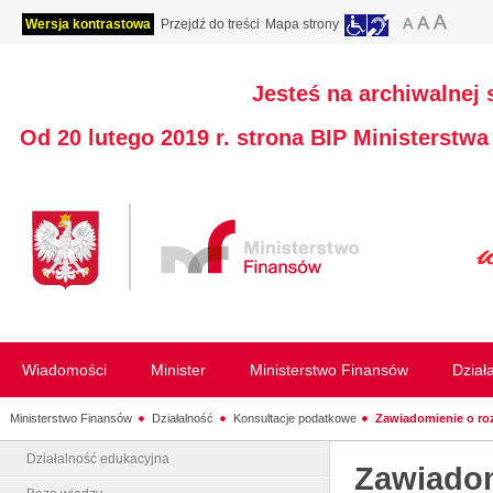
Wersja kontrastowa
Przejdź do treści
Mapa strony
Jesteś na archiwalnej 
Od 20 lutego 2019 r. strona BIP Ministerstw
Wiadomości
Minister
Ministerstwo Finansów
Dział
Ministerstwo Finansów
Działalność
Konsultacje podatkowe
Zawiadomienie o roz
Działalność edukacyjna
Zawiadom