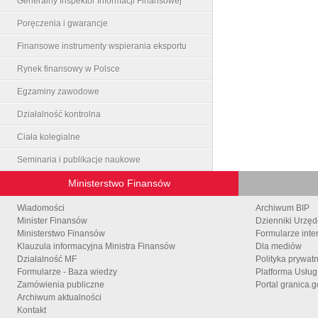
Generalny Inspektor Informacji Finansowej
Poręczenia i gwarancje
Finansowe instrumenty wspierania eksportu
Rynek finansowy w Polsce
Egzaminy zawodowe
Działalność kontrolna
Ciała kolegialne
Seminaria i publikacje naukowe
Ministerstwo Finansów
Wiadomości
Archiwum BIP
Minister Finansów
Dzienniki Urzę
Ministerstwo Finansów
Formularze inte
Klauzula informacyjna Ministra Finansów
Dla mediów
Działalność MF
Polityka prywat
Formularze - Baza wiedzy
Platforma Usłu
Zamówienia publiczne
Portal granica.g
Archiwum aktualności
Kontakt