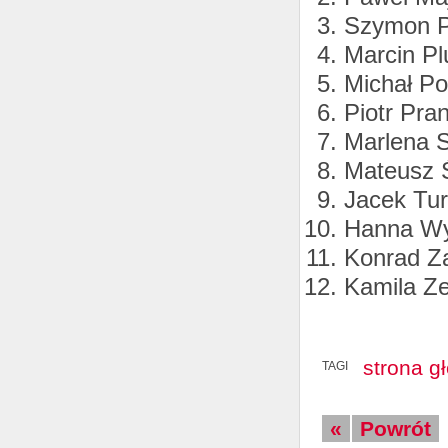
Szymon P
Marcin Pl
Michał Po
Piotr Pra
Marlena S
Mateusz 
Jacek Tu
Hanna Wy
Konrad Z
Kamila Ze
strona g
TAGI
«
Powrót