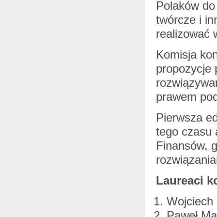
Polaków do 
twórcze i i
realizować 
Komisja kon
propozycje 
rozwiązywan
prawem po
Pierwsza ed
tego czasu 
Finansów, g
rozwiązani
Laureaci k
Wojciech 
Paweł Ma