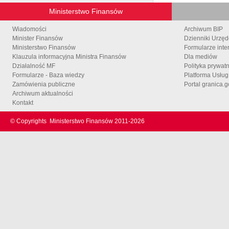
Ministerstwo Finansów
Wiadomości
Archiwum BIP
Minister Finansów
Dzienniki Urzę
Ministerstwo Finansów
Formularze inte
Klauzula informacyjna Ministra Finansów
Dla mediów
Działalność MF
Polityka prywat
Formularze - Baza wiedzy
Platforma Usłu
Zamówienia publiczne
Portal granica.g
Archiwum aktualności
Kontakt
© Copyrights
Ministerstwo Finansów 2011-
2026