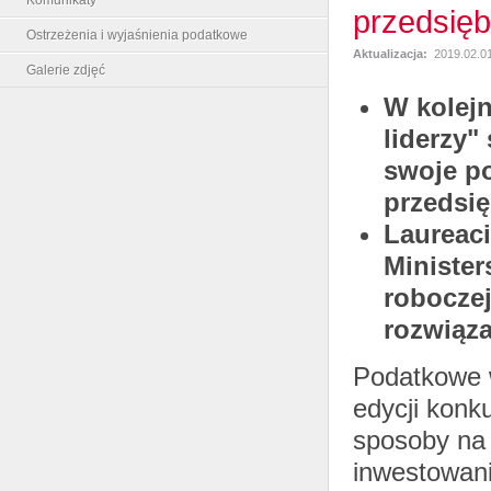
przedsięb
Ostrzeżenia i wyjaśnienia podatkowe
Aktualizacja:
2019.02.01
Galerie zdjęć
W kolejn
liderzy"
swoje p
przedsię
Laureaci
Minister
roboczej
rozwiąz
Podatkowe w
edycji konk
sposoby na 
inwestowani