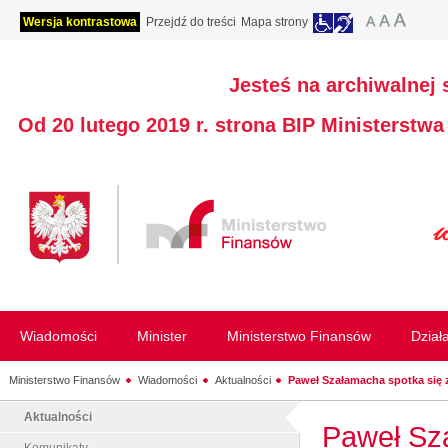
Wersja kontrastowa
Przejdź do treści
Mapa strony
Jesteś na archiwalnej 
Od 20 lutego 2019 r. strona BIP Ministerstw
Wiadomości
Minister
Ministerstwo Finansów
Dział
Ministerstwo Finansów
Wiadomości
Aktualności
Paweł Szałamacha spotka się z
Aktualności
Paweł Sza
Komunikaty