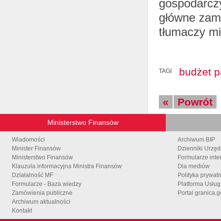
gospodarczy
główne zami
tłumaczy mi
budżet 
TAGI
«
Powrót
Ministerstwo Finansów
Wiadomości
Archiwum BIP
Minister Finansów
Dzienniki Urzę
Ministerstwo Finansów
Formularze inte
Klauzula informacyjna Ministra Finansów
Dla mediów
Działalność MF
Polityka prywat
Formularze - Baza wiedzy
Platforma Usłu
Zamówienia publiczne
Portal granica.g
Archiwum aktualności
Kontakt