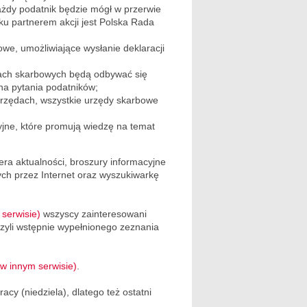
ażdy podatnik będzie mógł w przerwie
ku partnerem akcji jest Polska Rada
e, umożliwiające wysłanie deklaracji
ędach skarbowych będą odbywać się
na pytania podatników;
urzędach, wszystkie urzędy skarbowe
yjne, które promują wiedzę na temat
ra aktualności, broszury informacyjne
ych przez Internet oraz wyszukiwarkę
serwisie)
wszyscy zainteresowani
czyli wstępnie wypełnionego zeznania
w innym serwisie)
.
cy (niedziela), dlatego też ostatni