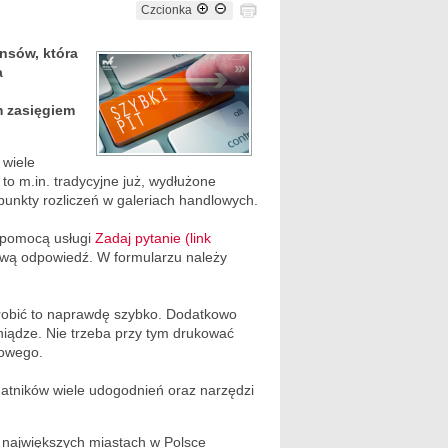
Czcionka
nsów, która
a
m zasięgiem
 wiele
o m.in. tradycyjne już, wydłużone
 punkty rozliczeń w galeriach handlowych.
a pomocą usługi
Zadaj pytanie (link
ową odpowiedź. W formularzu należy
zrobić to naprawdę szybko. Dodatkowo
eniądze. Nie trzeba przy tym drukować
towego.
datników wiele udogodnień oraz narzędzi
 największych miastach w Polsce