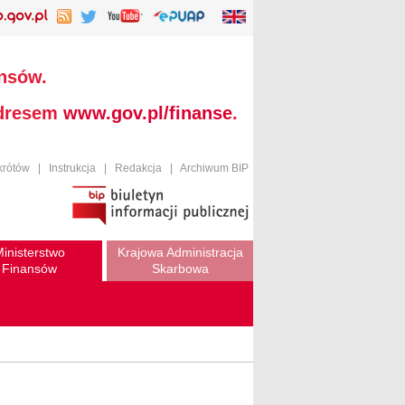
ansów.
adresem
www.gov.pl/finanse
.
krótów
|
Instrukcja
|
Redakcja
|
Archiwum BIP
inisterstwo
Krajowa Administracja
Finansów
Skarbowa