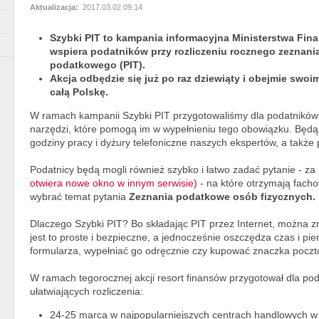
Aktualizacja:
2017.03.02 09:14
Szybki PIT to kampania informacyjna Ministerstwa Fina
wspiera podatników przy rozliczeniu rocznego zeznani
podatkowego (PIT).
Akcja odbędzie się już po raz dziewiąty i obejmie swoi
całą Polskę.
W ramach kampanii Szybki PIT przygotowaliśmy dla podatników
narzędzi, które pomogą im w wypełnieniu tego obowiązku. Będą t
godziny pracy i dyżury telefoniczne naszych ekspertów, a także
Podatnicy będą mogli również szybko i łatwo zadać pytanie - z
otwiera nowe okno w innym serwisie)
- na które otrzymają fach
wybrać temat pytania
Zeznania podatkowe osób fizycznych.
Dlaczego Szybki PIT? Bo składając PIT przez Internet, można 
jest to proste i bezpieczne, a jednocześnie oszczędza czas i pi
formularza, wypełniać go odręcznie czy kupować znaczka pocz
W ramach tegorocznej akcji resort finansów przygotował dla po
ułatwiających rozliczenia:
24-25 marca w najpopularniejszych centrach handlowych w