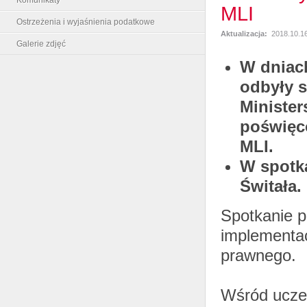
MLI
Ostrzeżenia i wyjaśnienia podatkowe
Aktualizacja:
2018.10.16
Galerie zdjęć
W dniach
odbyły s
Ministe
poświęc
MLI.
W spotka
Świtała.
Spotkanie 
implementac
prawnego.
Wśród uczest