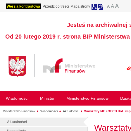
Wersja kontrastowa
Przejdź do treści
Mapa strony
Jesteś na archiwalnej 
Od 20 lutego 2019 r. strona BIP Ministerstw
Wiadomości
Minister
Ministerstwo Finansów
Dział
Ministerstwo Finansów
Wiadomości
Aktualności
Warsztaty MF i OECD dot. impl
Aktualności
Warsztaty
Komunikaty