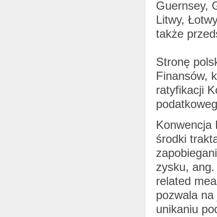
Guernsey, Gr
Litwy, Łotwy
także przeds
Stronę pols
Finansów, k
ratyfikacji
podatkowego
Konwencja M
środki trak
zapobiegani
zysku, ang. 
related meas
pozwala na
unikaniu p