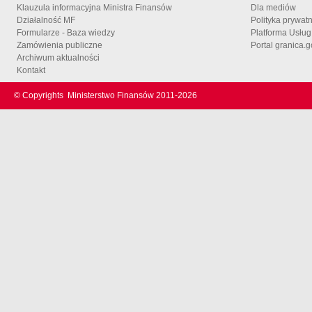
Klauzula informacyjna Ministra Finansów
Dla mediów
Działalność MF
Polityka prywat
Formularze - Baza wiedzy
Platforma Usłu
Zamówienia publiczne
Portal granica.g
Archiwum aktualności
Kontakt
© Copyrights
Ministerstwo Finansów 2011-
2026