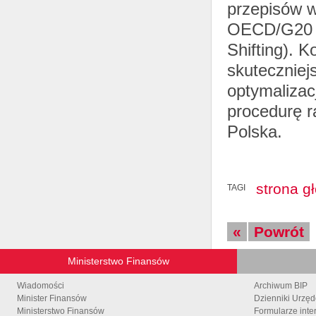
przepisów 
OECD/G20 p
Shifting). 
skuteczniej
optymalizacj
procedurę r
Polska.
strona g
TAGI
«
Powrót
Ministerstwo Finansów
Wiadomości
Archiwum BIP
Minister Finansów
Dzienniki Urzę
Ministerstwo Finansów
Formularze inte