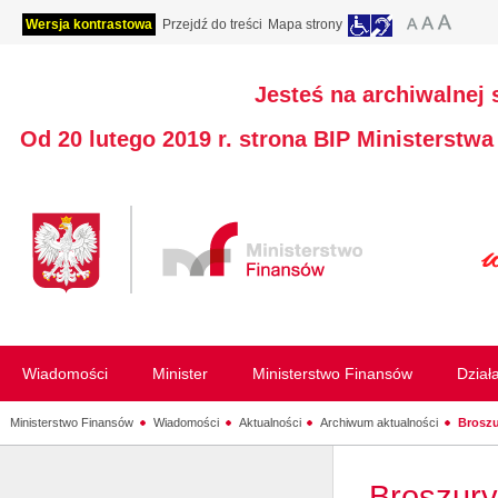
Wersja kontrastowa
Przejdź do treści
Mapa strony
Jesteś na archiwalnej 
Od 20 lutego 2019 r. strona BIP Ministerstw
Wiadomości
Minister
Ministerstwo Finansów
Dział
Ministerstwo Finansów
Wiadomości
Aktualności
Archiwum aktualności
Broszu
Broszury