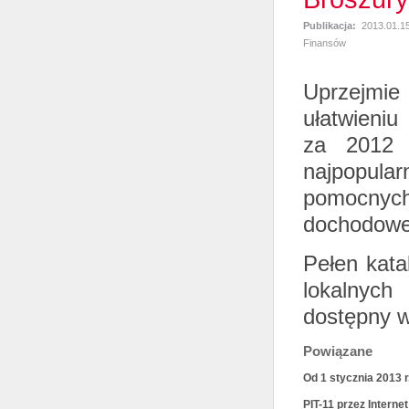
Publikacja:
2013.01.1
Finansów
Uprzejmi
ułatwieniu
za 2012 r
najpopula
pomocnyc
dochodoweg
Pełen kata
lokalnych
dostępny 
Powiązane
Od 1 stycznia 2013 
PIT-11 przez Internet