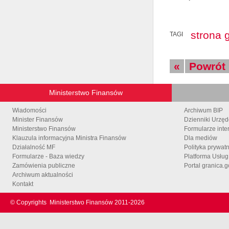
strona 
TAGI
«
Powrót
Ministerstwo Finansów
Wiadomości
Archiwum BIP
Minister Finansów
Dzienniki Urzę
Ministerstwo Finansów
Formularze inte
Klauzula informacyjna Ministra Finansów
Dla mediów
Działalność MF
Polityka prywat
Formularze - Baza wiedzy
Platforma Usłu
Zamówienia publiczne
Portal granica.g
Archiwum aktualności
Kontakt
© Copyrights
Ministerstwo Finansów 2011-
2026