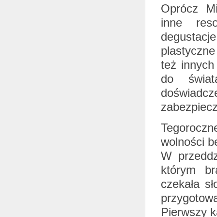
Oprócz Mi
inne res
degustacj
plastyczne
też innych
do świat
doświadcz
zabezpiecz
Tegoroczn
wolności be
W przeddzi
którym br
czekała sł
przygotowa
Pierwszy k