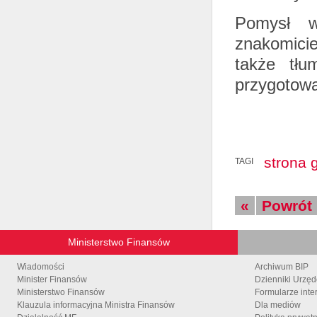
Pomysł ws
znakomicie
także tłu
przygotowa
strona 
TAGI
«
Powrót
Ministerstwo Finansów
Wiadomości
Archiwum BIP
Minister Finansów
Dzienniki Urzę
Ministerstwo Finansów
Formularze inte
Klauzula informacyjna Ministra Finansów
Dla mediów