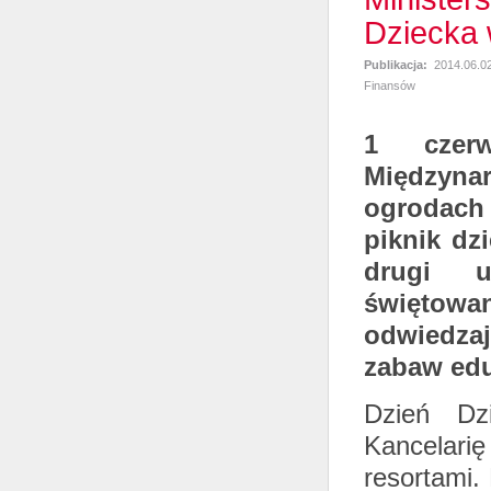
Dziecka 
Publikacja:
2014.06.0
Finansów
1 czer
Międzyn
ogrodach 
piknik dz
drugi u
święto
odwiedza
zabaw edu
Dzień Dz
Kancelari
resortami.