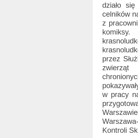
działo si
celników n
z pracowni
komiksy.
krasnolu
krasnolud
przez Słu
zwierząt
chroniony
pokazywały
w pracy na
przygotow
Warszawie
Warszawa
Kontroli S