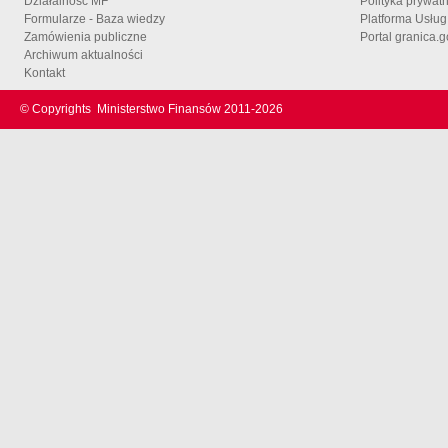
Działalność MF
Polityka prywat
Formularze - Baza wiedzy
Platforma Usłu
Zamówienia publiczne
Portal granica.g
Archiwum aktualności
Kontakt
© Copyrights
Ministerstwo Finansów 2011-
2026