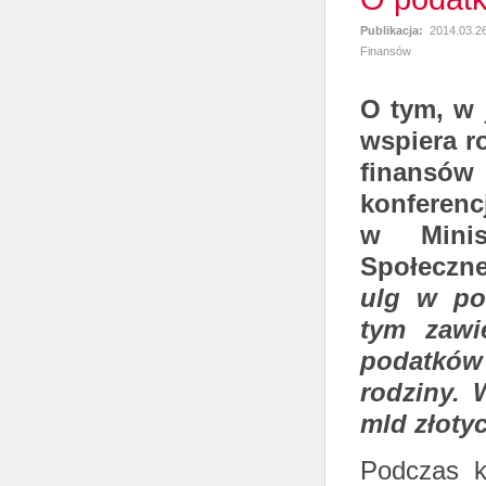
Publikacja:
2014.03.2
Finansów
O tym, w 
wspiera r
finansów
konferenc
w Minis
Społeczne
ulg w po
tym zawie
podatków 
rodziny. 
mld złoty
Podczas k