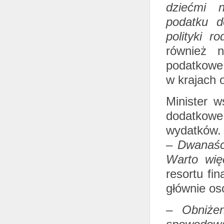
dziećmi 
podatku d
polityki r
również 
podatkowe 
w krajach o
Minister w
dodatkow
wydatków. 
–
Dwanaści
Warto więc
resortu fi
głównie os
–
Obniże