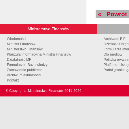
«
Powrót
Ministerstwo Finansów
Wiadomości
Archiwum BIP
Minister Finansów
Dzienniki Urzę
Ministerstwo Finansów
Formularze inte
Klauzula informacyjna Ministra Finansów
Dla mediów
Działalność MF
Polityka prywat
Formularze - Baza wiedzy
Platforma Usłu
Zamówienia publiczne
Portal granica.g
Archiwum aktualności
Kontakt
© Copyrights
Ministerstwo Finansów 2011-
2026