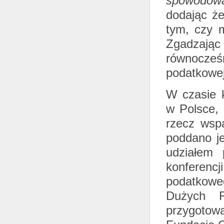
spowodowa
dodając że
tym, czy m
Zgadzając
równocze
podatkowej
W czasie k
w Polsce, 
rzecz wspa
poddano je
udziałem 
konferencj
podatkowe
Dużych R
przygotowa