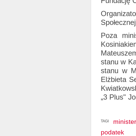
Fundację 
Organizato
Społecznej
Poza mini
Kosinia
Mateuszem 
stanu w Ka
stanu w M
Elżbieta S
Kwiatkows
„3 Plus" J
ministe
TAGI
podatek