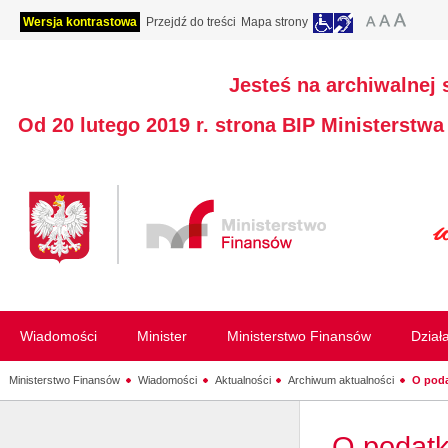
Wersja kontrastowa
Przejdź do treści
Mapa strony
Jesteś na archiwalnej 
Od 20 lutego 2019 r. strona BIP Ministerstw
Wiadomości
Minister
Ministerstwo Finansów
Dział
Ministerstwo Finansów
Wiadomości
Aktualności
Archiwum aktualności
O poda
O podatk