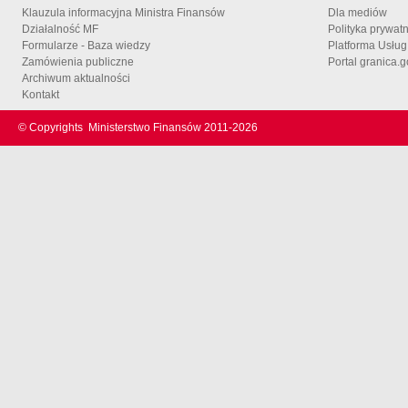
Klauzula informacyjna Ministra Finansów
Dla mediów
Działalność MF
Polityka prywat
Formularze - Baza wiedzy
Platforma Usłu
Zamówienia publiczne
Portal granica.g
Archiwum aktualności
Kontakt
© Copyrights
Ministerstwo Finansów 2011-
2026