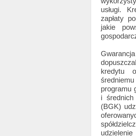
wykorzysty
usługi. K
zapłaty p
jakie pow
gospodarc
Gwarancja
dopuszczal
kredytu 
średniemu
programu 
i średnic
(BGK) udzi
oferowan
spółdziel
udzielenie