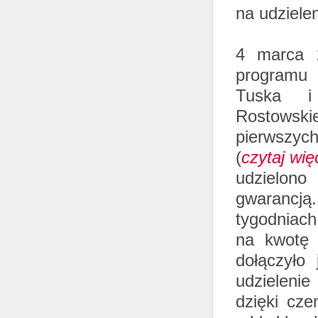
na udziele
4 marca 2
programu
Tuska i 
Rostowsk
pierwszych
(
czytaj wię
udzielon
gwarancj
tygodniach
na kwotę
dołączyło
udzieleni
dzięki cz