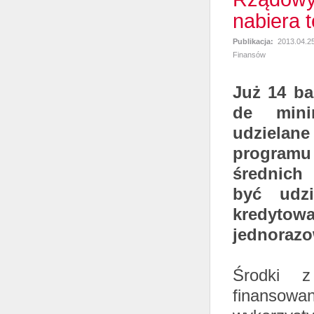
nabiera 
Publikacja:
2013.04.2
Finansów
Już 14 ba
de mini
udzielane
programu
średnich 
być udzi
kredyto
jednoraz
Środki z
finansowa