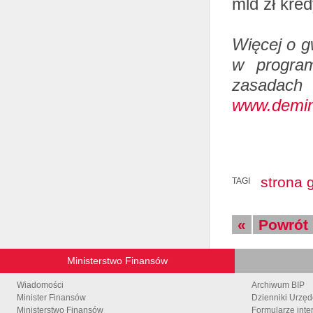
mld zł kre
Więcej o g
w program
zasadac
www.demini
strona 
TAGI
«
Powrót
Ministerstwo Finansów
Wiadomości
Archiwum BIP
Minister Finansów
Dzienniki Urzę
Ministerstwo Finansów
Formularze inte