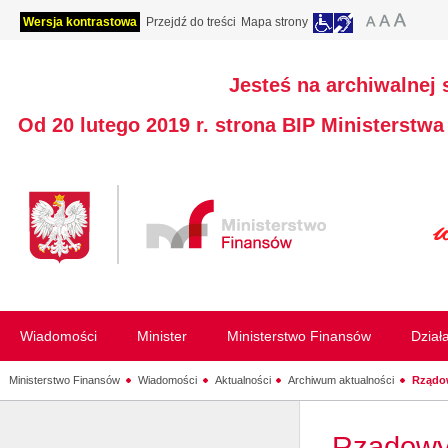
Wersja kontrastowa
Przejdź do treści
Mapa strony
Jesteś na archiwalnej 
Od 20 lutego 2019 r. strona BIP Ministerstw
Wiadomości
Minister
Ministerstwo Finansów
Dział
Ministerstwo Finansów
Wiadomości
Aktualności
Archiwum aktualności
Rządow
Rządowy 