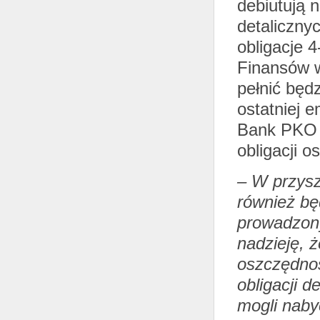
debiutują 
detalicznyc
obligacje 4
Finansów w
pełnić będ
ostatniej e
Bank PKO B
obligacji 
– W przysz
również bę
prowadzon
nadzieję, ż
oszczędnoś
obligacji 
mogli nabyć