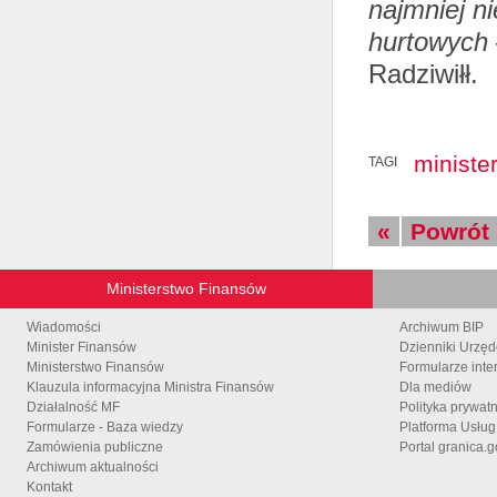
najmniej n
hurtowych
Radziwiłł.
ministe
TAGI
«
Powrót
Ministerstwo Finansów
Wiadomości
Archiwum BIP
Minister Finansów
Dzienniki Urzę
Ministerstwo Finansów
Formularze inte
Klauzula informacyjna Ministra Finansów
Dla mediów
Działalność MF
Polityka prywat
Formularze - Baza wiedzy
Platforma Usłu
Zamówienia publiczne
Portal granica.g
Archiwum aktualności
Kontakt