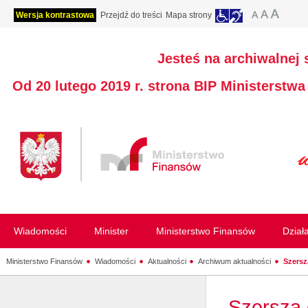
Wersja kontrastowa
Przejdź do treści
Mapa strony
Jesteś na archiwalnej 
Od 20 lutego 2019 r. strona BIP Ministerstw
Wiadomości
Minister
Ministerstwo Finansów
Dział
Ministerstwo Finansów
Wiadomości
Aktualności
Archiwum aktualności
Szersz
Szersza 