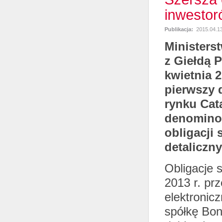
inwestor
Publikacja:
2015.04.1
Ministers
z Giełdą 
kwietnia 
pierwszy 
rynku Cat
denominow
obligacji
detaliczn
Obligacje 
2013 r. pr
elektronic
spółkę Bon