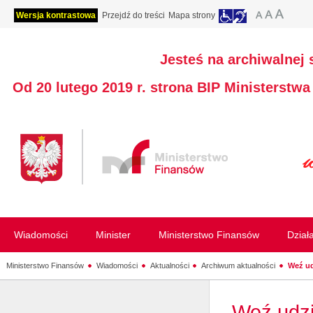
Wersja kontrastowa
Przejdź do treści
Mapa strony
Jesteś na archiwalnej 
Od 20 lutego 2019 r. strona BIP Ministerstw
Wiadomości
Minister
Ministerstwo Finansów
Dział
Ministerstwo Finansów
Wiadomości
Aktualności
Archiwum aktualności
Weź ud
Weź udzi