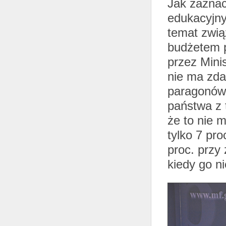
Jak zaznac
edukacyjny
temat zwi
budżetem 
przez Mini
nie ma zda
paragonów 
państwa z t
że to nie 
tylko 7 pr
proc. przy
kiedy go n