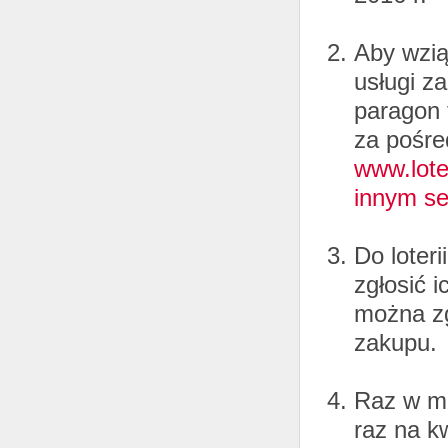
Aby wzią
usługi z
paragon f
za pośre
www.lote
innym se
Do loter
zgłosić 
można zgł
zakupu.
Raz w mi
raz na k