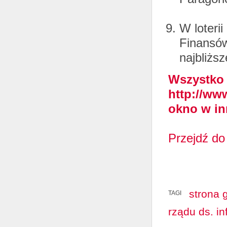
W loteri
Finansów 
najbliższ
Wszystko o
http://ww
okno w in
Przejdź do 
strona 
TAGI
rządu ds. in