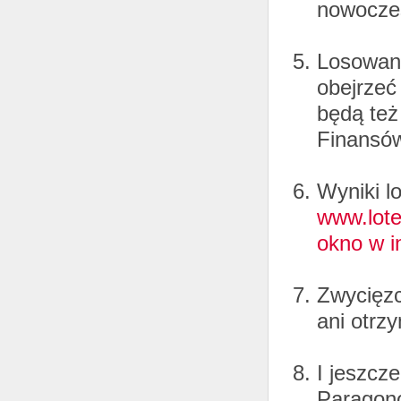
nowoczes
Losowani
obejrzeć
będą też
Finansó
Wyniki l
www.lote
okno w i
Zwycięzc
ani otrz
I jeszcz
Paragono