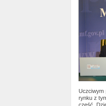
Uczciwym p
rynku z tym
część. Dzi