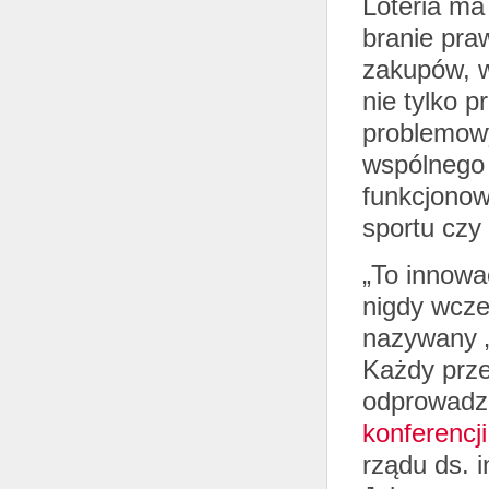
Loteria ma
branie pra
zakupów, w
nie tylko 
problemowy
wspólnego 
funkcjonow
sportu czy 
„To innowa
nigdy wcześ
nazywany „
Każdy prze
odprowadza
konferencj
rządu ds. i