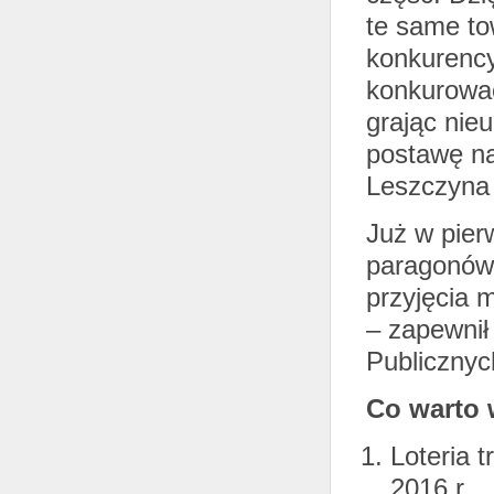
te same to
konkurency
konkurować
grając nie
postawę na
Leszczyna 
Już w pier
paragonów 
przyjęcia 
– zapewnił
Publicznych
Co warto 
Loteria 
2016 r.