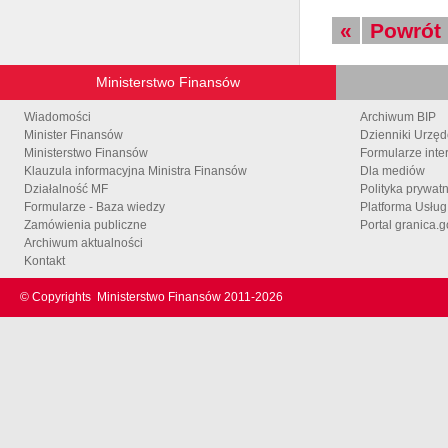
«
Powrót
Ministerstwo Finansów
Wiadomości
Archiwum BIP
Minister Finansów
Dzienniki Urzę
Ministerstwo Finansów
Formularze inte
Klauzula informacyjna Ministra Finansów
Dla mediów
Działalność MF
Polityka prywat
Formularze - Baza wiedzy
Platforma Usłu
Zamówienia publiczne
Portal granica.g
Archiwum aktualności
Kontakt
© Copyrights
Ministerstwo Finansów 2011-
2026