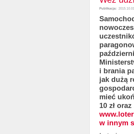
Publikacja:
2015.10.0
Samochody
nowoczesn
uczestnik
paragonow
październ
Ministers
i brania 
jak dużą 
gospodarc
mieć ukoń
10 zł oraz
www.loter
w innym s