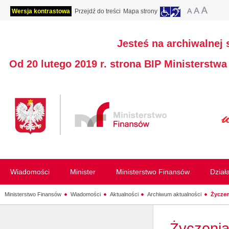
Wersja kontrastowa
Przejdź do treści
Mapa strony
Jesteś na archiwalnej 
Od 20 lutego 2019 r. strona BIP Ministerstw
Wiadomości
Minister
Ministerstwo Finansów
Dział
Ministerstwo Finansów
Wiadomości
Aktualności
Archiwum aktualności
Życzen
Życzenia