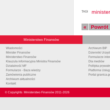
ministe
TAGI
«
Powrót
Ministerstwo Finansów
Wiadomości
Archiwum BIP
Minister Finansów
Dzienniki Urzę
Ministerstwo Finansów
Formularze inte
Klauzula informacyjna Ministra Finansów
Dla mediów
Działalność MF
Polityka prywat
Formularze - Baza wiedzy
Platforma Usłu
Zamówienia publiczne
Portal granica.g
Archiwum aktualności
Kontakt
© Copyrights
Ministerstwo Finansów 2011-
2026