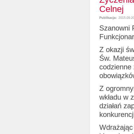
Celnej
Publikacja:
2015.09.2
Szanowni 
Funkcjonar
Z okazji ś
Św. Mateu
codzienne
obowiązkó
Z ogromny
wkładu w z
działań za
konkurencji
Wdrażając 