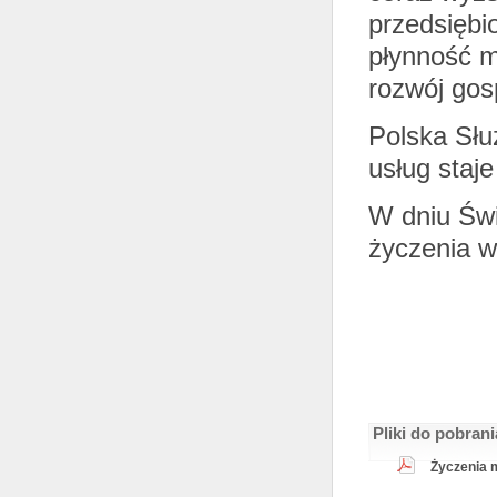
przedsiębi
płynność m
rozwój gos
Polska Słu
usług staj
W dniu Świ
życzenia wi
Pliki do pobrani
Życzenia m