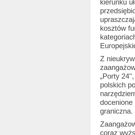
kierunku uł
przedsiębio
upraszczaj
kosztów fu
kategoriac
Europejskie
Z nieukry
zaangażow
„Porty 24",
polskich p
narzędziem
docenione 
graniczna.
Zaangażowa
coraz wyżs