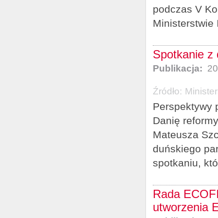
podczas V Kon
Ministerstwie 
Spotkanie z
Publikacja:
20
Źródło:
Ministe
Perspektywy p
Danię reformy
Mateusza Szcz
duńskiego par
spotkaniu, któ
Rada ECOFIN
utworzenia 