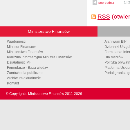
1
|
2
poprzednia
RSS
(otwie
Ministerstwo Finansów
Wiadomości
Archiwum BIP
Minister Finansów
Dzienniki Urzę
Ministerstwo Finansów
Formularze inte
Klauzula informacyjna Ministra Finansów
Dla mediów
Działalność MF
Polityka prywat
Formularze - Baza wiedzy
Platforma Usłu
Zamówienia publiczne
Portal granica.g
Archiwum aktualności
Kontakt
© Copyrights
Ministerstwo Finansów 2011-
2026