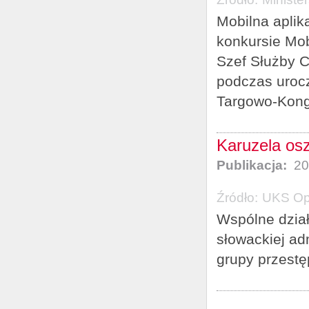
Mobilna aplik
konkursie Mob
Szef Służby C
podczas urocz
Targowo-Kon
Karuzela os
Publikacja:
20
Źródło:
UKS Op
Wspólne dział
słowackiej ad
grupy przestęp