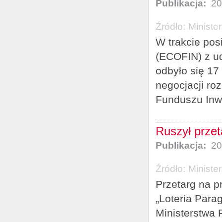
Publikacja:
20
Źródło:
Ministe
W trakcie po
(ECOFIN) z ud
odbyło się 17 
negocjacji ro
Funduszu Inwe
Ruszył prze
Publikacja:
20
Źródło:
Ministe
Przetarg na pr
„Loteria Para
Ministerstwa 