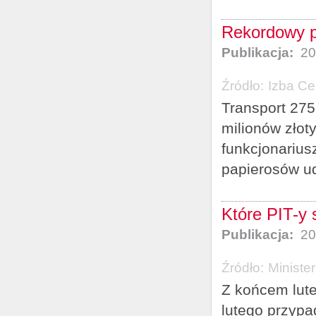
Rekordowy p
Publikacja:
20
Źródło:
Izba Ce
Transport 275
milionów złoty
funkcjonarius
papierosów u
Które PIT-y
Publikacja:
20
Źródło:
Ministe
Z końcem lute
lutego przypa