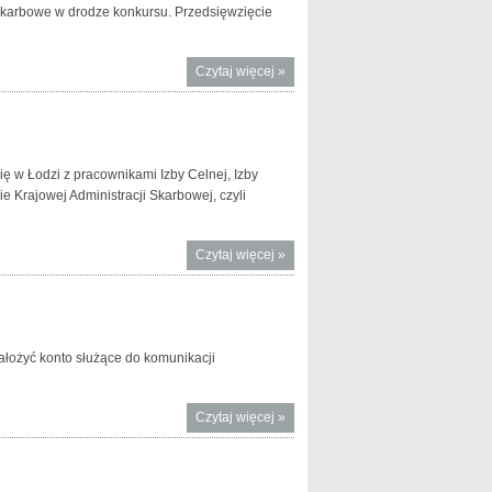
 skarbowe w drodze konkursu. Przedsięwzięcie
Czytaj więcej
o 14. edycja
»
konkursu
Urząd
Skarbowy
Przyjazny
ę w Łodzi z pracownikami Izby Celnej, Izby
Przedsiębiorcy
 Krajowej Administracji Skarbowej, czyli
Czytaj więcej
o Minister
»
Szałamacha
w Łodzi o
utworzeniu
KAS
ałożyć konto służące do komunikacji
Czytaj więcej
o Konto na
»
Portalu
Podatkowym