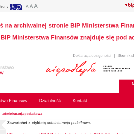
trony
ś na archiwalnej stronie BIP Ministerstwa Fin
a BIP Ministerstwa Finansów znajduje się pod 
Deklaracja dostępności
|
Słownik s
M
rstwo Finansów
Działalność
Kontakt
administracja podatkowa
Zawartości z etykietą
administracja podatkowa
.