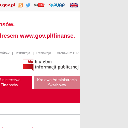
ansów.
adresem
www.gov.pl/finanse
.
krótów
|
Instrukcja
|
Redakcja
|
Archiwum BIP
inisterstwo
Krajowa Administracja
Finansów
Skarbowa