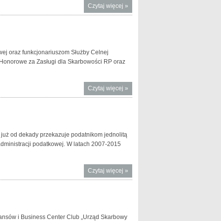
Czytaj więcej
o Spotkanie
»
Szefów
Administracji
Podatkowych
państw Unii
wej oraz funkcjonariuszom Służby Celnej
Europejskiej
Honorowe za Zasługi dla Skarbowości RP oraz
(G28)
Czytaj więcej
o Dzień
»
Skarbowości
i Dzień
Służby
Celnej 2016
i już od dekady przekazuje podatnikom jednolitą
 administracji podatkowej. W latach 2007-2015
Czytaj więcej
o 10 lat
»
Krajowej
Informacji
Podatkowej
inansów i Business Center Club „Urząd Skarbowy