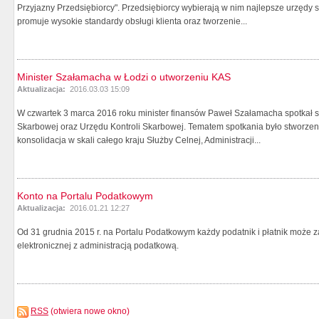
Przyjazny Przedsiębiorcy". Przedsiębiorcy wybierają w nim najlepsze urzędy
promuje wysokie standardy obsługi klienta oraz tworzenie...
Minister Szałamacha w Łodzi o utworzeniu KAS
Aktualizacja:
2016.03.03 15:09
W czwartek 3 marca 2016 roku minister finansów Paweł Szałamacha spotkał si
Skarbowej oraz Urzędu Kontroli Skarbowej. Tematem spotkania było stworzenie
konsolidacja w skali całego kraju Służby Celnej, Administracji...
Konto na Portalu Podatkowym
Aktualizacja:
2016.01.21 12:27
Od 31 grudnia 2015 r. na Portalu Podatkowym każdy podatnik i płatnik może z
elektronicznej z administracją podatkową.
RSS
(otwiera nowe okno)