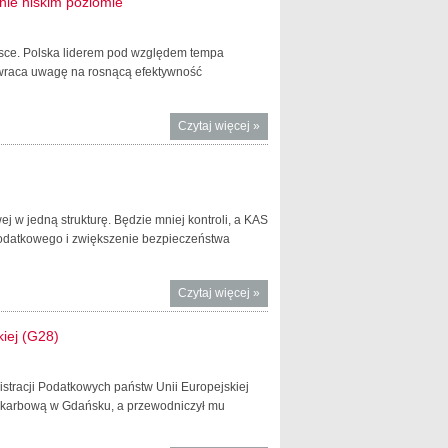
znie niskim poziomie
lsce. Polska liderem pod względem tempa
wraca uwagę na rosnącą efektywność
Czytaj więcej
o KE
»
wysoki
wzrost PKB
Polski,
deficyt w
j w jedną strukturę. Będzie mniej kontroli, a KAS
latach
podatkowego i zwiększenie bezpieczeństwa
2017-18 na
historycznie
niskim
Czytaj więcej
o Prezydent
»
poziomie
podpisał
ustawę o
iej (G28)
Krajowej
Administracji
istracji Podatkowych państw Unii Europejskiej
Skarbowej
 Skarbową w Gdańsku, a przewodniczył mu