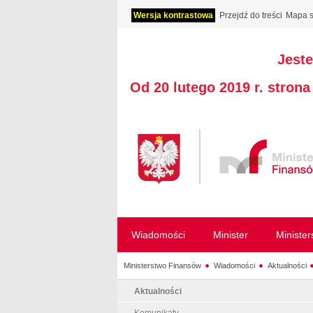
Wersja kontrastowa
Przejdź do treści
Mapa s
Jeste
Od 20 lutego 2019 r. stron
Wiadomości
Minister
Ministe
Ministerstwo Finansów
Wiadomości
Aktualności
Aktualności
Komunikaty