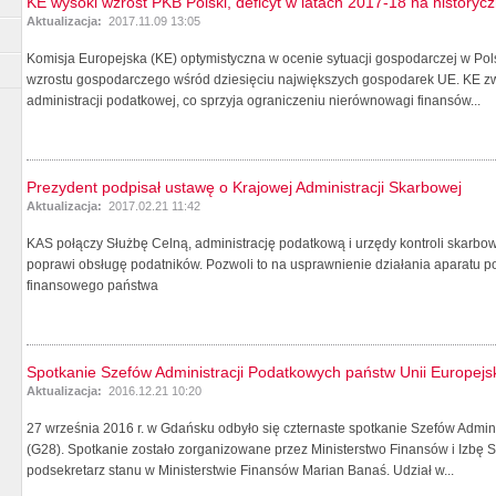
KE wysoki wzrost PKB Polski, deficyt w latach 2017-18 na historyc
Aktualizacja:
2017.11.09 13:05
Komisja Europejska (KE) optymistyczna w ocenie sytuacji gospodarczej w Po
wzrostu gospodarczego wśród dziesięciu największych gospodarek UE. KE z
administracji podatkowej, co sprzyja ograniczeniu nierównowagi finansów...
Prezydent podpisał ustawę o Krajowej Administracji Skarbowej
Aktualizacja:
2017.02.21 11:42
KAS połączy Służbę Celną, administrację podatkową i urzędy kontroli skarbowe
poprawi obsługę podatników. Pozwoli to na usprawnienie działania aparatu 
finansowego państwa
Spotkanie Szefów Administracji Podatkowych państw Unii Europejsk
Aktualizacja:
2016.12.21 10:20
27 września 2016 r. w Gdańsku odbyło się czternaste spotkanie Szefów Admin
(G28). Spotkanie zostało zorganizowane przez Ministerstwo Finansów i Izbę
podsekretarz stanu w Ministerstwie Finansów Marian Banaś. Udział w...