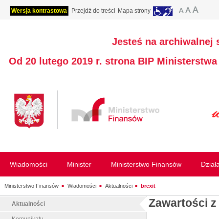
Wersja kontrastowa
Przejdź do treści
Mapa strony
Jesteś na archiwalnej 
Od 20 lutego 2019 r. strona BIP Ministerstw
Wiadomości
Minister
Ministerstwo Finansów
Dział
Ministerstwo Finansów
Wiadomości
Aktualności
brexit
Zawartości z
Aktualności
Komunikaty