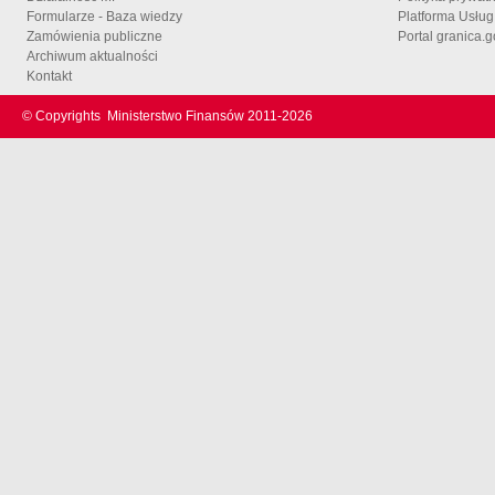
Formularze - Baza wiedzy
Platforma Usłu
Zamówienia publiczne
Portal granica.g
Archiwum aktualności
Kontakt
© Copyrights
Ministerstwo Finansów 2011-
2026