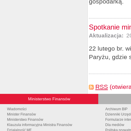
gospodarką.
Spotkanie mi
Aktualizacja:
20
22 lutego br. 
Paryżu, gdzie 
RSS
(otwier
Ministerstwo Finansów
Wiadomości
Archiwum BIP
Minister Finansów
Dzienniki Urzę
Ministerstwo Finansów
Formularze inte
Klauzula informacyjna Ministra Finansów
Dla mediów
Działalność MF
Polityka prywat