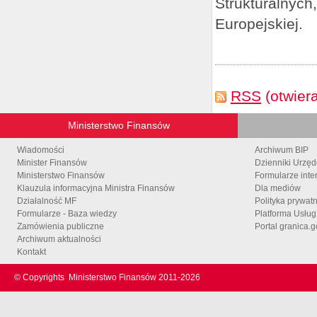
Strukturalnych
Europejskiej.
RSS
(otwier
Ministerstwo Finansów
Wiadomości
Archiwum BIP
Minister Finansów
Dzienniki Urzę
Ministerstwo Finansów
Formularze inte
Klauzula informacyjna Ministra Finansów
Dla mediów
Działalność MF
Polityka prywat
Formularze - Baza wiedzy
Platforma Usłu
Zamówienia publiczne
Portal granica.g
Archiwum aktualności
Kontakt
© Copyrights
Ministerstwo Finansów 2011-
2026