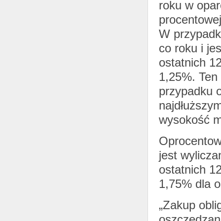
roku w opar
procentowej
W przypadku
co roku i je
ostatnich 1
1,25%. Ten 
przypadku o
najdłuższy
wysokość ma
Oprocentowa
jest wylicz
ostatnich 1
1,75% dla ob
„Zakup obli
oszczędzani