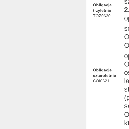
s
Obligacje
2
trzyletnie
TOZ0620
o
s
O
O
o
O
Obligacje
o
czteroletnie
l
COI0621
s
(
s
O
k