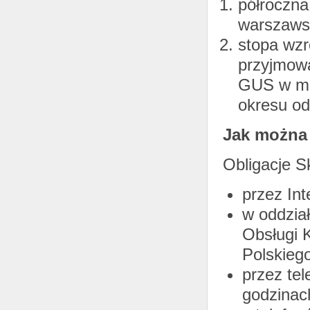
półroczna
warszaws
stopa wzr
przyjmowa
GUS w mi
okresu o
Jak można
Obligacje 
przez In
w oddzia
Obsługi 
Polskieg
przez te
godzinac