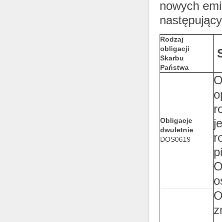
nowych emis
następując
Rodzaj
obligacji
Skarbu
Państwa
O
o
r
Obligacje
j
dwuletnie
r
DOS0619
p
O
o
O
z