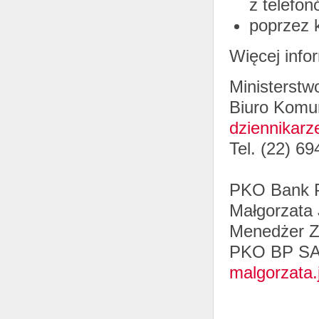
z telefo
poprzez k
Więcej infor
Ministerstw
Biuro Komun
dziennikarz
Tel. (22) 69
PKO Bank P
Małgorzata 
Menedżer Z
PKO BP S
malgorzata