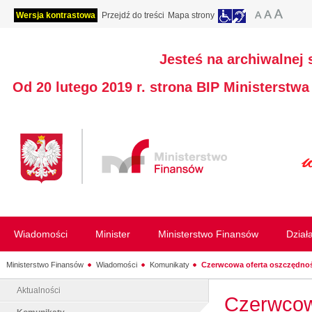
Wersja kontrastowa
Przejdź do treści
Mapa strony
Jesteś na archiwalnej 
Od 20 lutego 2019 r. strona BIP Ministerstw
Wiadomości
Minister
Ministerstwo Finansów
Dział
Ministerstwo Finansów
Wiadomości
Komunikaty
Czerwcowa oferta oszczędnoś
Aktualności
Czerwcowa