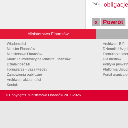
obligacj
TAGI
«
Powrót
Ministerstwo Finansów
Wiadomości
Archiwum BIP
Minister Finansów
Dzienniki Urzę
Ministerstwo Finansów
Formularze inte
Klauzula informacyjna Ministra Finansów
Dla mediów
Działalność MF
Polityka prywat
Formularze - Baza wiedzy
Platforma Usłu
Zamówienia publiczne
Portal granica.g
Archiwum aktualności
Kontakt
© Copyrights
Ministerstwo Finansów 2011-
2026