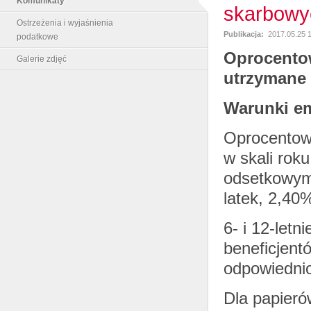
Komunikaty
skarbowy
Ostrzeżenia i wyjaśnienia
Publikacja:
2017.05.25 
podatkowe
Oprocento
Galerie zdjęć
utrzymane 
Warunki em
Oprocentow
w skali rok
odsetkowym
latek, 2,40%
6- i 12-letn
beneficjent
odpowiedni
Dla papieró