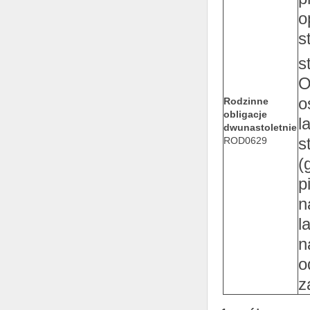
o
s
s
O
o
Rodzinne
obligacje
l
dwunastoletnie
s
ROD0629
(
p
n
l
n
o
z