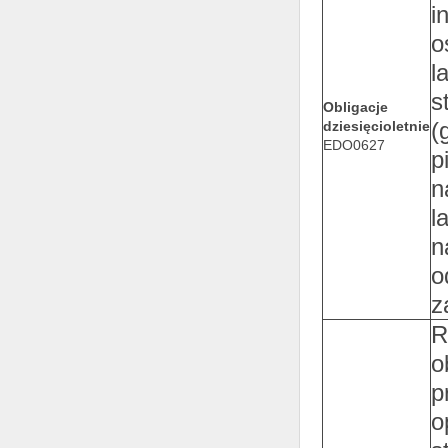
i
o
l
s
Obligacje
(
dziesięcioletnie
EDO0627
p
n
l
n
o
z
R
o
p
o