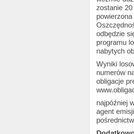
zostanie 20
powierzona 
Oszczędnośc
odbędzie si
programu lo
nabytych obl
Wyniki los
numerów nab
obligacje p
www.obliga
najpóźniej 
agent emisj
pośrednictw
Dodatkowo 