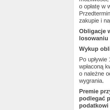
o opłatę w 
Przedtermi
zakupie i n
Obligacje 
losowaniu 
Wykup obli
Po upływie 
wpłaconą k
o należne o
wygrania.
Premie pr
podlegać p
podatkowi