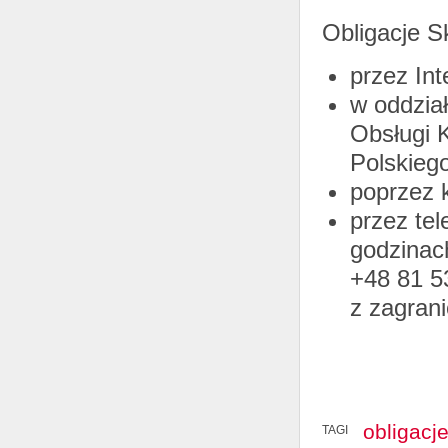
Obligacje 
przez Int
w oddzia
Obsługi 
Polskieg
poprzez k
przez te
godzinac
+48 81 5
z zagrani
obligacj
TAGI