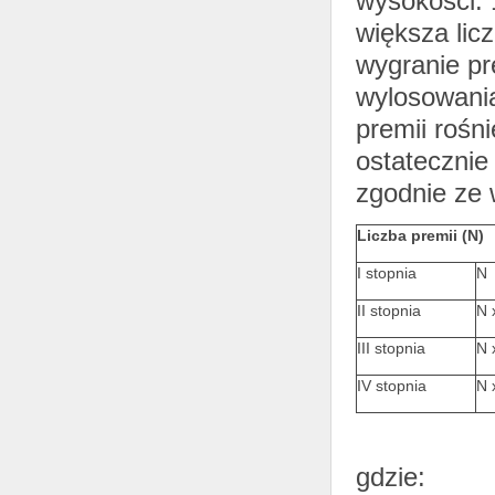
wysokości: 1
większa lic
wygranie pr
wylosowania
premii rośn
ostatecznie
zgodnie ze 
Liczba premii (N)
I stopnia
N
II stopnia
N 
III stopnia
N 
IV stopnia
N 
gdzie: