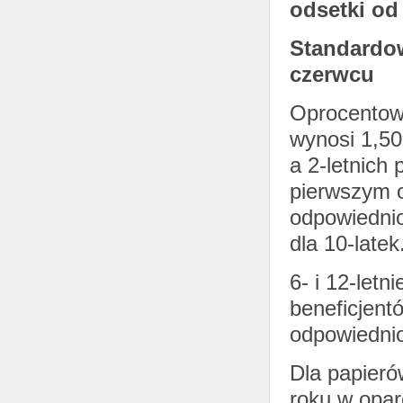
odsetki od 
Standardow
czerwcu
Oprocentowa
wynosi 1,50
a 2-letnich
pierwszym 
odpowiednio
dla 10-latek
6- i 12-letn
beneficjent
odpowiedni
Dla papieró
roku w opar