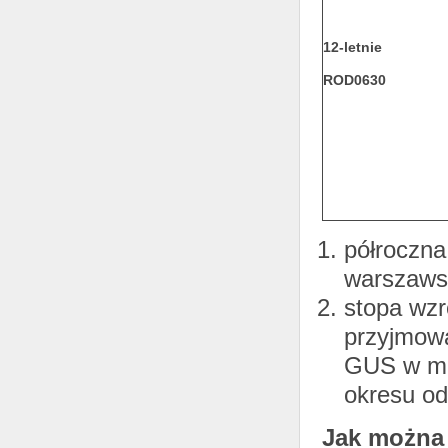
12-letnie
ROD0630
półroczna
warszaws
stopa wzr
przyjmowa
GUS w mi
okresu o
Jak można