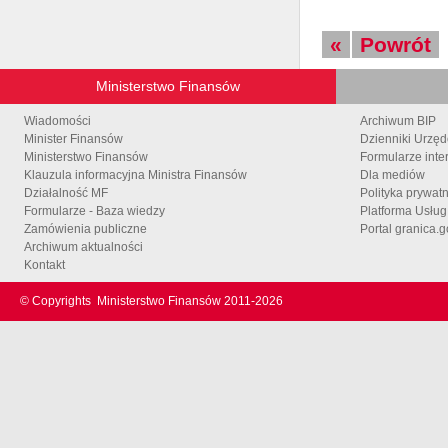
«
Powrót
Ministerstwo Finansów
Wiadomości
Archiwum BIP
Minister Finansów
Dzienniki Urzę
Ministerstwo Finansów
Formularze inte
Klauzula informacyjna Ministra Finansów
Dla mediów
Działalność MF
Polityka prywat
Formularze - Baza wiedzy
Platforma Usłu
Zamówienia publiczne
Portal granica.g
Archiwum aktualności
Kontakt
© Copyrights
Ministerstwo Finansów 2011-
2026