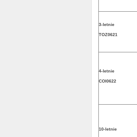
3-letnie
TOZ0621
4-letnie
COI0622
10-letnie