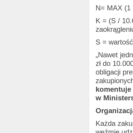
N= MAX (1 ,
K = (S / 10
zaokrągleniu
S = wartość
„Nawet jedn
zł do 10.00
obligacji pr
zakupionych
komentuje 
w Minister
Organizacj
Każda zakup
weźmie udzi