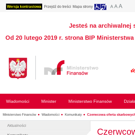
Wersja kontrastowa
Przejdź do treści
Mapa strony
Jesteś na archiwalnej 
Od 20 lutego 2019 r. strona BIP Ministerstw
Wiadomości
Minister
Ministerstwo Finansów
Dział
Ministerstwo Finansów
Wiadomości
Komunikaty
Czerwcowa oferta skarbowych 
Aktualności
Czerwcowa