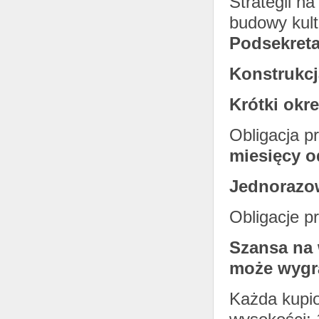
Strategii n
budowy kult
Podsekreta
Konstrukcj
Krótki okr
Obligacja p
miesięcy o
Jednorazo
Obligacje 
Szansa na 
może wygra
Każda kupio