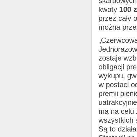
skarbowych
kwoty
100 z
przez cały 
można przez
„Czerwcowa 
Jednorazowo
zostaje wzb
obligacji p
wykupu, gw
w postaci o
premii pien
uatrakcyjni
ma na celu 
wszystkich 
Są to dział