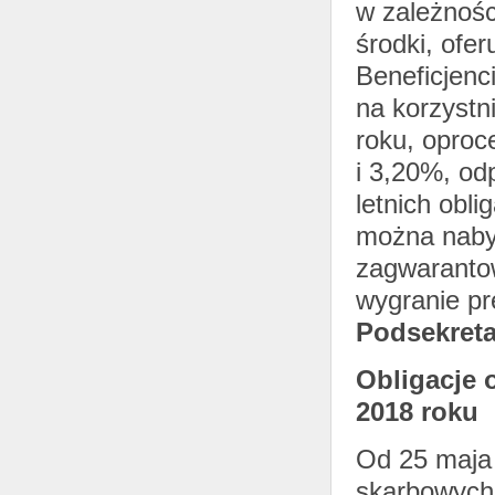
w zależnoś
środki, ofe
Beneficjenc
na korzystn
roku, opro
i 3,20%, od
letnich obl
można nabyć
zagwarantow
wygranie pr
Podsekreta
Obligacje 
2018 roku
Od 25 maja 
skarbowych