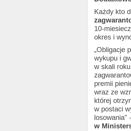
Każdy kto d
zagwarant
10-miesiecz
okres i wyn
„Obligacje 
wykupu i gw
w skali rok
zagwaranto
premii pien
wraz ze wzr
której otrz
w postaci w
losowania"
w Minister