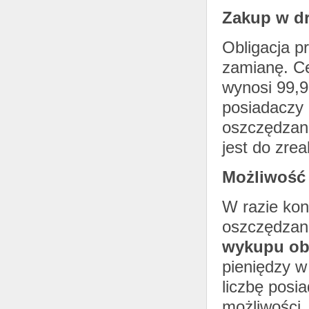
Zakup w d
Obligacja p
zamianę. Ce
wynosi 99,9
posiadaczy 
oszczędzani
jest do zre
Możliwość 
W razie kon
oszczędzani
wykupu obl
pieniędzy w
liczbę posi
możliwości,