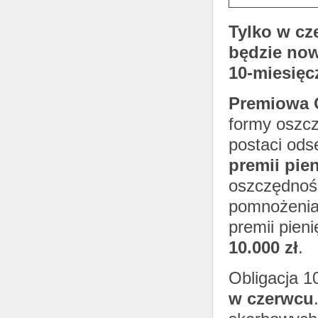
Tylko w cz
będzie no
10-miesięc
Premiowa 
formy oszcz
postaci ods
premii pie
oszczędnoś
pomnożenia 
premii pien
10.000 zł
.
Obligacja 1
w czerwcu