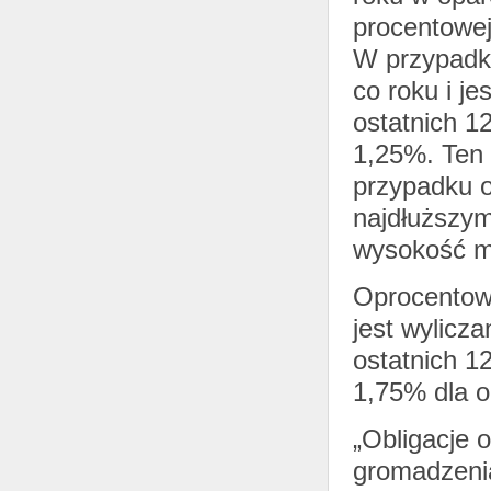
procentowej
W przypadku
co roku i je
ostatnich 1
1,25%. Ten 
przypadku o
najdłuższy
wysokość ma
Oprocentowa
jest wylicz
ostatnich 1
1,75% dla ob
„Obligacje 
gromadzenia