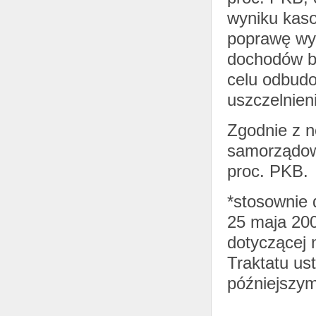
wyniku kaso
poprawę wyn
dochodów b
celu odbud
uszczelnie
Zgodnie z no
samorządowy
proc. PKB.
*stosownie 
25 maja 200
dotyczącej 
Traktatu us
późniejszym