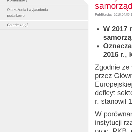
Komunikaty
samorząd
Ostrzeżenia i wyjaśnienia
Publikacja:
2018.04.03 
podatkowe
Galerie zdjęć
W 2017 r
samorzą
Oznacza 
2016 r.,
Zgodnie ze 
przez Główn
Europejskiej
deficyt sek
r. stanowił
W porównani
instytucji 
proc. PKB, 