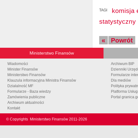
komisja 
TAGI
statystyczny
«
Powrót
Ministerstwo Finansów
Wiadomości
Archiwum BIP
Minister Finansów
Dzienniki Urzę
Ministerstwo Finansów
Formularze inte
Klauzula informacyjna Ministra Finansów
Dla mediów
Działalność MF
Polityka prywat
Formularze - Baza wiedzy
Platforma Usłu
Zamówienia publiczne
Portal granica.g
Archiwum aktualności
Kontakt
© Copyrights
Ministerstwo Finansów 2011-
2026