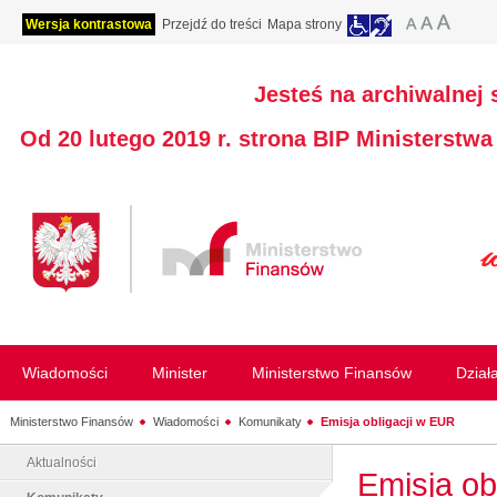
Wersja kontrastowa
Przejdź do treści
Mapa strony
Jesteś na archiwalnej 
Od 20 lutego 2019 r. strona BIP Ministerstw
Wiadomości
Minister
Ministerstwo Finansów
Dział
Ministerstwo Finansów
Wiadomości
Komunikaty
Emisja obligacji w EUR
Aktualności
Emisja ob