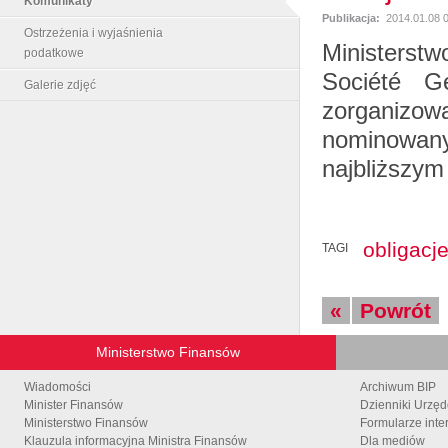
Komunikaty
Publikacja:
2014.01.08 
Ostrzeżenia i wyjaśnienia
Ministerstw
podatkowe
Société G
Galerie zdjęć
zorganizow
nominowany
najbliższym
obligacj
TAGI
«
Powrót
Ministerstwo Finansów
Wiadomości
Archiwum BIP
Minister Finansów
Dzienniki Urzę
Ministerstwo Finansów
Formularze inte
Klauzula informacyjna Ministra Finansów
Dla mediów