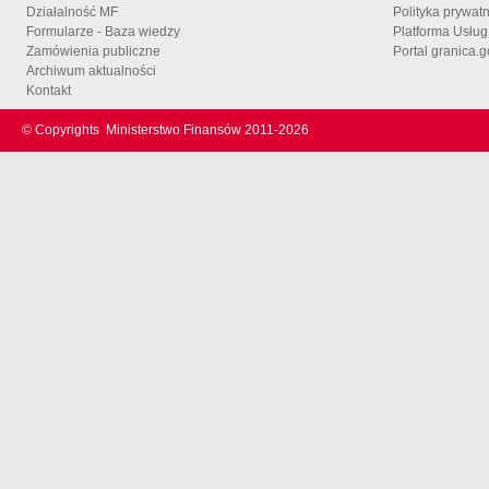
Działalność MF
Polityka prywat
Formularze - Baza wiedzy
Platforma Usłu
Zamówienia publiczne
Portal granica.g
Archiwum aktualności
Kontakt
© Copyrights
Ministerstwo Finansów 2011-
2026