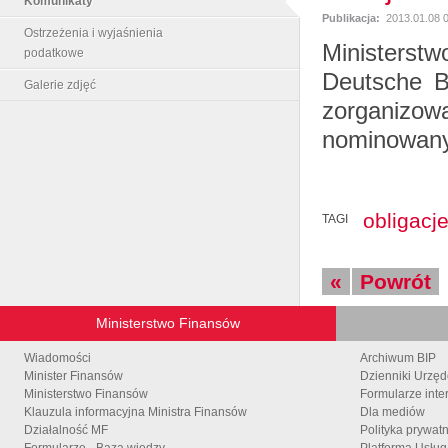
Komunikaty
Publikacja:
2013.01.08 
Ostrzeżenia i wyjaśnienia
Ministerst
podatkowe
Deutsche B
Galerie zdjęć
zorganizow
nominowany
obligacj
TAGI
«
Powrót
Ministerstwo Finansów
Wiadomości
Archiwum BIP
Minister Finansów
Dzienniki Urzę
Ministerstwo Finansów
Formularze inte
Klauzula informacyjna Ministra Finansów
Dla mediów
Działalność MF
Polityka prywat
Formularze - Baza wiedzy
Platforma Usłu