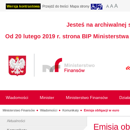
Wersja kontrastowa
Przejdź do treści
Mapa strony
Jesteś na archiwalnej 
Od 20 lutego 2019 r. strona BIP Ministerstw
Wiadomości
Minister
Ministerstwo Finansów
Dział
Ministerstwo Finansów
Wiadomości
Komunikaty
Emisja obligacji w euro
Aktualności
Emisja ob