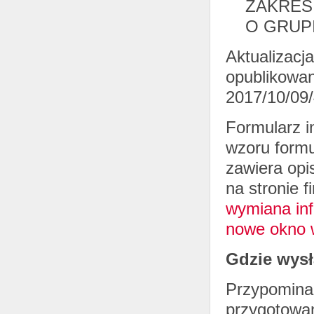
ZAKRES
O GRUP
Aktualizacj
opublikowan
2017/10/09
Formularz i
wzoru formu
zawiera opi
na stronie 
wymiana inf
nowe okno w
Gdzie wysł
Przypomina
przygotowan