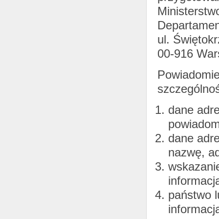
Ministerstw
Departamen
ul. Świętok
00-916 Wa
Powiadomie
szczególnoś
dane adre
powiadomi
dane adres
nazwę, ad
wskazanie
informacj
państwo l
informacj