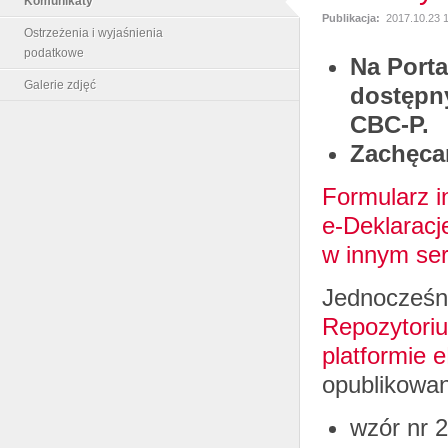
Komunikaty
Publikacja:
2017.10.23 
Ostrzeżenia i wyjaśnienia
podatkowe
Na Port
Galerie zdjęć
dostępn
CBC-P.
Zachęcam
Formularz i
e-Deklaracj
w innym ser
Jednocześni
Repozytori
platformie 
opublikowa
wzór nr