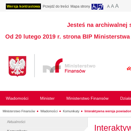
Wersja kontrastowa
Przejdź do treści
Mapa strony
Jesteś na archiwalnej 
Od 20 lutego 2019 r. strona BIP Ministerstw
Wiadomości
Minister
Ministerstwo Finansów
Dział
Ministerstwo Finansów
Wiadomości
Komunikaty
Interaktywna wersja powiado
Aktualności
Interakt