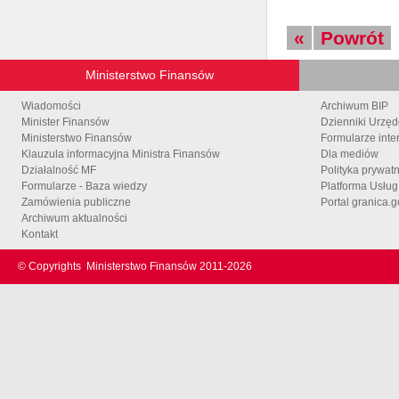
«
Powrót
Ministerstwo Finansów
Wiadomości
Archiwum BIP
Minister Finansów
Dzienniki Urzę
Ministerstwo Finansów
Formularze inte
Klauzula informacyjna Ministra Finansów
Dla mediów
Działalność MF
Polityka prywat
Formularze - Baza wiedzy
Platforma Usłu
Zamówienia publiczne
Portal granica.g
Archiwum aktualności
Kontakt
© Copyrights
Ministerstwo Finansów 2011-
2026