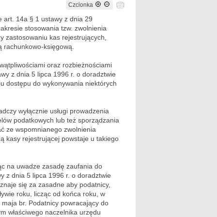
Czcionka
 art. 14a § 1 ustawy z dnia 29
zakresie stosowania tzw. zwolnienia
 zastosowaniu kas rejestrujących,
gą rachunkowo-księgową.
wątpliwościami oraz rozbieżnościami
awy z dnia 5 lipca 1996 r. o doradztwie
iu dostępu do wykonywania niektórych
wiadczy wyłącznie usługi prowadzenia
elów podatkowych lub też sporządzania
tać ze wspomnianego zwolnienia
kasy rejestrującej powstaje u takiego
jąc na uwadze zasadę zaufania do
 z dnia 5 lipca 1996 r. o doradztwie
naje się za zasadne aby podatnicy,
ływie roku, licząc od końca roku, w
1 maja br. Podatnicy powracający do
ym właściwego naczelnika urzędu