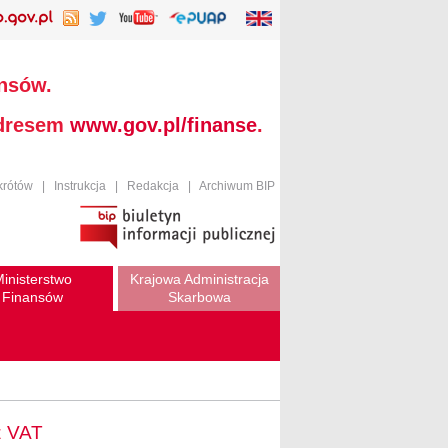
ansów.
adresem
www.gov.pl/finanse
.
krótów
|
Instrukcja
|
Redakcja
|
Archiwum BIP
inisterstwo
Krajowa Administracja
Finansów
Skarbowa
z VAT