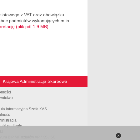
dmiotowego z VAT oraz obowiązku
wobec podmiotów wykonujących m.in.
pretację (plik pdf 1.9 MB)
Krajowa Administracja Skarbowa
omości
wnictwo
ula informacyjna Szefa KAS
alność
inistracja
stki podległe
kt
wum BIP MF działów AP / KS / SC
Zamknij