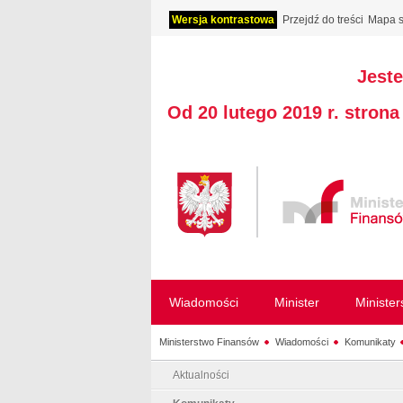
Wersja kontrastowa
Przejdź do treści
Mapa s
Jeste
Od 20 lutego 2019 r. stron
Wiadomości
Minister
Ministe
Ministerstwo Finansów
Wiadomości
Komunikaty
Aktualności