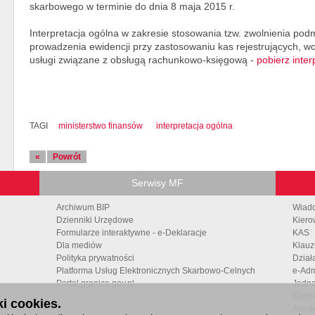
skarbowego w terminie do dnia 8 maja 2015 r.
Interpretacja ogólna w zakresie stosowania tzw. zwolnienia po
prowadzenia ewidencji przy zastosowaniu kas rejestrujących, 
usługi związane z obsługą rachunkowo-księgową -
pobierz inter
TAGI
ministerstwo finansów
interpretacja ogólna
«
Powrót
Serwisy MF
Archiwum BIP
Wiad
Dzienniki Urzędowe
Kiero
Formularze interaktywne - e-Deklaracje
KAS
Dla mediów
Klauz
Polityka prywatności
Dział
Platforma Usług Elektronicznych Skarbowo-Celnych
e-Adm
Portal granica.gov.pl
Jedno
Konta
i cookies.
Archi