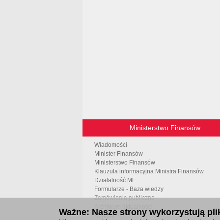
Ministerstwo Finansów
Wiadomości
Minister Finansów
Ministerstwo Finansów
Klauzula informacyjna Ministra Finansów
Działalność MF
Formularze - Baza wiedzy
Zamówienia publiczne
Archiwum aktualności
Ważne: Nasze strony wykorzystują plik
Kontakt