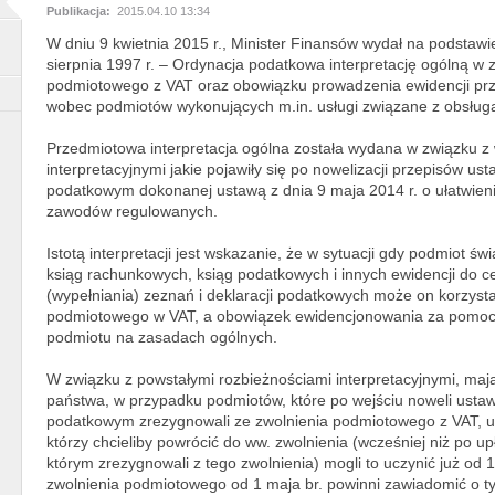
Publikacja:
2015.04.10 13:34
W dniu 9 kwietnia 2015 r., Minister Finansów wydał na podstawie
sierpnia 1997 r. – Ordynacja podatkowa interpretację ogólną w 
podmiotowego z VAT oraz obowiązku prowadzenia ewidencji przy
wobec podmiotów wykonujących m.in. usługi związane z obsłu
Przedmiotowa interpretacja ogólna została wydana w związku z 
interpretacyjnymi jakie pojawiły się po nowelizacji przepisów ust
podatkowym dokonanej ustawą z dnia 9 maja 2014 r. o ułatwien
zawodów regulowanych.
Istotą interpretacji jest wskazanie, że w sytuacji gdy podmiot ś
ksiąg rachunkowych, ksiąg podatkowych i innych ewidencji do c
(wypełniania) zeznań i deklaracji podatkowych może on korzys
podmiotowego w VAT, a obowiązek ewidencjonowania za pomocą 
podmiotu na zasadach ogólnych.
W związku z powstałymi rozbieżnościami interpretacyjnymi, ma
państwa, w przypadku podmiotów, które po wejściu noweli ustawy
podatkowym zrezygnowali ze zwolnienia podmiotowego z VAT, uz
którzy chcieliby powrócić do ww. zwolnienia (wcześniej niż po up
którym zrezygnowali z tego zwolnienia) mogli to uczynić już od 
zwolnienia podmiotowego od 1 maja br. powinni zawiadomić o t