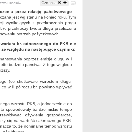
Czcionka
erstwo Finansów
oczenia przez relację państwowego
czana jest wg stanu na koniec roku. Tym
cji wynikających z przekroczenia progu
55% przekroczy kwota długu przeliczona
ansowaniu potrzeb pożyczkowych.
kwartału br. odnoszonego do PKB nie
 ze względu na następujące czynniki
:
inansowania poprzez emisje długu w I
etto budżetu państwa. Z tego względu
iższy,
otego (co skutkowało wzrostem długu
, co w II półroczu br. powinno wpływać
alnego wzrostu PKB, a jednocześnie do
i te spowodowały bardzo niskie tempo
zewidywać ożywienie gospodarcze,
łoży się na wartość całorocznego PKB.
znacza to, że nominalne tempo wzrostu
 w I półroczu.