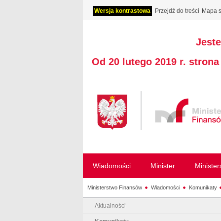
Wersja kontrastowa
Przejdź do treści
Mapa s
Jeste
Od 20 lutego 2019 r. stron
Wiadomości
Minister
Ministe
Ministerstwo Finansów
Wiadomości
Komunikaty
Aktualności