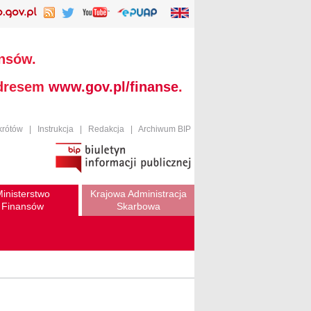
ansów.
adresem
www.gov.pl/finanse
.
krótów
|
Instrukcja
|
Redakcja
|
Archiwum BIP
inisterstwo
Krajowa Administracja
Finansów
Skarbowa