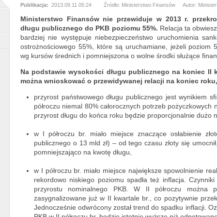
Publikacja:
2013.09.11 05:24
Źródło: Ministerstwo Finansów
Autor: Minist
Ministerstwo Finansów nie przewiduje w 2013 r. przekr
długu publicznego do PKB poziomu 55%.
Relacja ta obwiesz
bardziej nie występuje niebezpieczeństwo uruchomienia sank
ostrożnościowego 55%, które są uruchamiane, jeżeli poziom 
wg kursów średnich i pomniejszona o wolne środki służące fin
Na podstawie wysokości długu publicznego na koniec II 
można wnioskować o przewidywanej relacji na koniec roku,
przyrost państwowego długu publicznego jest wynikiem sf
półroczu niemal 80% całorocznych potrzeb pożyczkowych n
przyrost długu do końca roku będzie proporcjonalnie dużo n
w I półroczu br. miało miejsce znaczące osłabienie zł
publicznego o 13 mld zł) – od tego czasu złoty się umocnił
pomniejszająco na kwotę długu,
w I półroczu br. miało miejsce największe spowolnienie re
rekordowo niskiego poziomu spadła też inflacja. Czynnik
przyrostu nominalnego PKB. W II półroczu można pr
zasygnalizowane już w II kwartale br., co pozytywnie prze
Jednocześnie odwrócony został trend do spadku inflacji. O
PKB w II półroczu br. będzie istotnie wyższe niż odnotowane