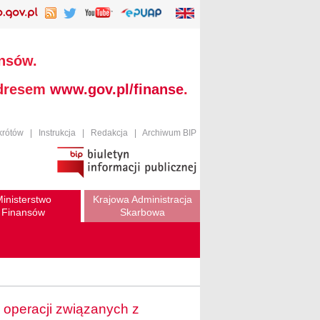
ansów.
adresem
www.gov.pl/finanse
.
krótów
|
Instrukcja
|
Redakcja
|
Archiwum BIP
inisterstwo
Krajowa Administracja
Finansów
Skarbowa
 operacji związanych z