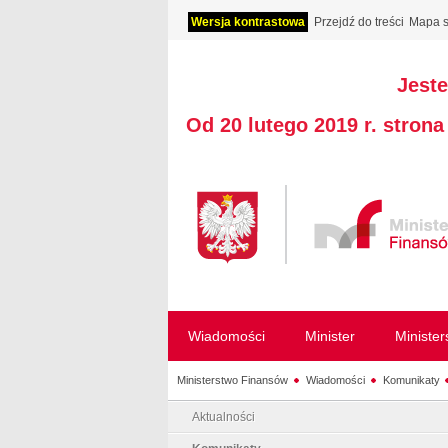
Wersja kontrastowa
Przejdź do treści
Mapa s
Jeste
Od 20 lutego 2019 r. stron
Wiadomości
Minister
Ministe
Ministerstwo Finansów
Wiadomości
Komunikaty
Aktualności