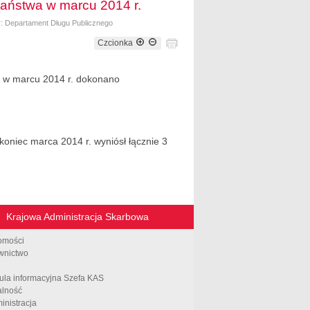
aństwa w marcu 2014 r.
r: Departament Długu Publicznego
Czcionka
a w marcu 2014 r. dokonano
oniec marca 2014 r. wyniósł łącznie 3
Krajowa Administracja Skarbowa
omości
wnictwo
ula informacyjna Szefa KAS
alność
inistracja