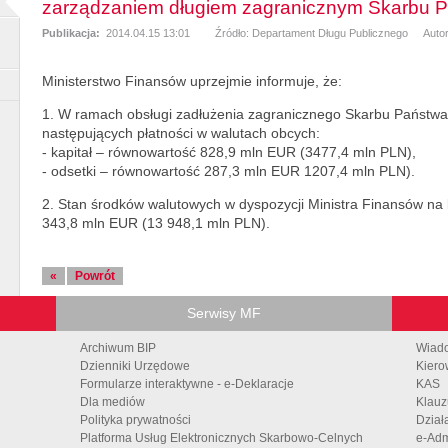
zarządzaniem długiem zagranicznym Skarbu P
Publikacja:
2014.04.15 13:01
Źródło: Departament Długu Publicznego
Auto
Ministerstwo Finansów uprzejmie informuje, że:
1. W ramach obsługi zadłużenia zagranicznego Skarbu Państw
następujących płatności w walutach obcych:
- kapitał – równowartość 828,9 mln EUR (3477,4 mln PLN),
- odsetki – równowartość 287,3 mln EUR 1207,4 mln PLN).
2. Stan środków walutowych w dyspozycji Ministra Finansów na k
343,8 mln EUR (13 948,1 mln PLN).
«
Powrót
Serwisy MF
Archiwum BIP
Wiad
Dzienniki Urzędowe
Kiero
Formularze interaktywne - e-Deklaracje
KAS
Dla mediów
Klauz
Polityka prywatności
Dział
Platforma Usług Elektronicznych Skarbowo-Celnych
e-Adm