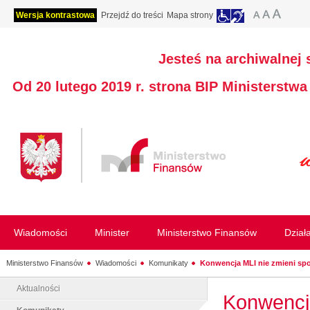
Wersja kontrastowa
Przejdź do treści
Mapa strony
Jesteś na archiwalnej 
Od 20 lutego 2019 r. strona BIP Ministerstw
Wiadomości
Minister
Ministerstwo Finansów
Dział
Ministerstwo Finansów
Wiadomości
Komunikaty
Konwencja MLI nie zmieni spo
Aktualności
Konwencja