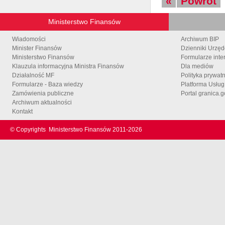
«
Powrót
Ministerstwo Finansów
Wiadomości
Archiwum BIP
Minister Finansów
Dzienniki Urzę
Ministerstwo Finansów
Formularze inte
Klauzula informacyjna Ministra Finansów
Dla mediów
Działalność MF
Polityka prywat
Formularze - Baza wiedzy
Platforma Usłu
Zamówienia publiczne
Portal granica.g
Archiwum aktualności
Kontakt
© Copyrights
Ministerstwo Finansów 2011-
2026