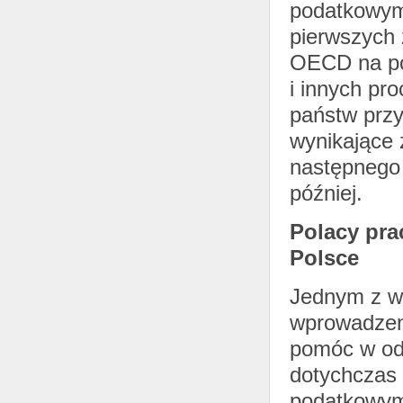
podatkowym
pierwszych
OECD na poc
i innych p
państw przy
wynikające 
następnego 
później.
Polacy pra
Polsce
Jednym z wi
wprowadzen
pomóc w od
dotychczas 
podatkowym"