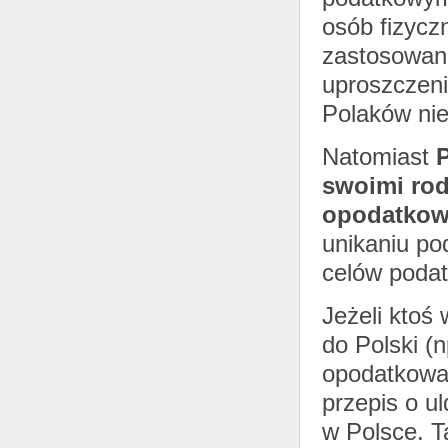
osób fizycz
zastosowani
uproszczeni
Polaków ni
Natomiast
P
swoimi rod
opodatkow
unikaniu po
celów poda
Jeżeli ktoś
do Polski (n
opodatkowan
przepis o ul
w Polsce. 