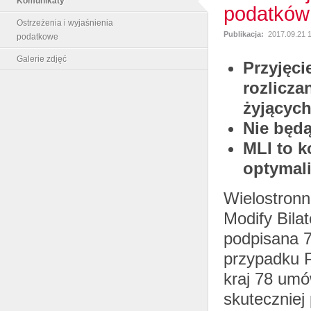
Komunikaty
podatków 
Ostrzeżenia i wyjaśnienia
Publikacja:
2017.09.21 
podatkowe
Galerie zdjęć
Przyjęci
rozlicza
żyjących
Nie będ
MLI to k
optymal
Wielostronn
Modify Bila
podpisana 7
przypadku P
kraj 78 um
skuteczniej