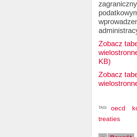
zagraniczn
podatkowym
wprowadzen
administrac
Zobacz tabe
wielostronn
KB)
Zobacz tabe
wielostronn
oecd
k
TAGI
treaties