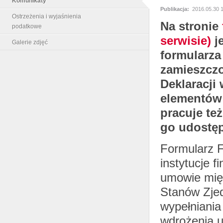
Komunikaty
Publikacja:
2016.05.30 
Ostrzeżenia i wyjaśnienia
Na stronie
podatkowe
serwisie)
j
Galerie zdjęć
formularza
zamieszczo
Deklaracji
elementów 
pracuje te
go udostęp
Formularz F
instytucje 
umowie mię
Stanów Zje
wypełniani
wdrożenia 