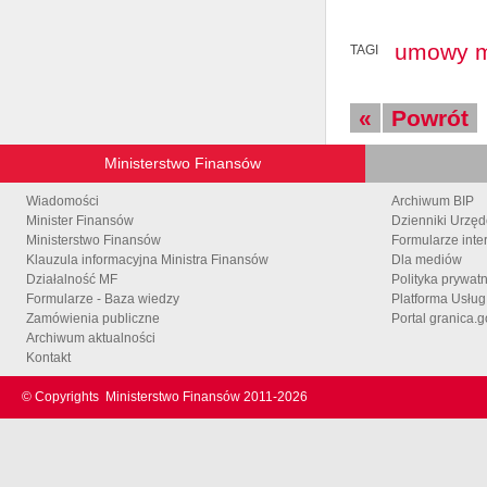
umowy m
TAGI
«
Powrót
Ministerstwo Finansów
Wiadomości
Archiwum BIP
Minister Finansów
Dzienniki Urzę
Ministerstwo Finansów
Formularze inte
Klauzula informacyjna Ministra Finansów
Dla mediów
Działalność MF
Polityka prywat
Formularze - Baza wiedzy
Platforma Usłu
Zamówienia publiczne
Portal granica.g
Archiwum aktualności
Kontakt
© Copyrights
Ministerstwo Finansów 2011-
2026