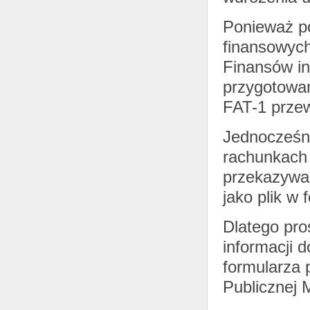
Ponieważ po
finansowych
Finansów in
przygotowan
FAT-1 przew
Jednocześn
rachunkach
przekazywan
jako plik w
Dlatego pr
informacji d
formularza 
Publicznej 