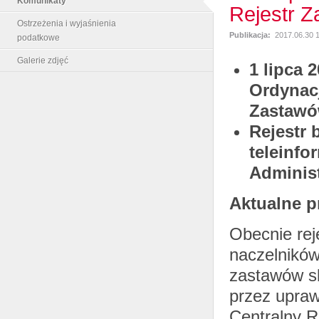
Komunikaty
Rejestr 
Ostrzeżenia i wyjaśnienia
Publikacja:
2017.06.30 
podatkowe
Galerie zdjęć
1 lipca 
Ordynacj
Zastawó
Rejestr
teleinfo
Administ
Aktualne p
Obecnie re
naczelnikó
zastawów s
przez upraw
Centralny R