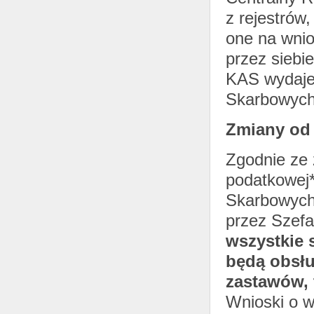
z rejestrów
one na wni
przez siebi
KAS wydaje
Skarbowych
Zmiany od 1
Zgodnie ze 
podatkowej*
Skarbowych
przez Szefa
wszystkie 
będą obsłu
zastawów, 
Wnioski o w