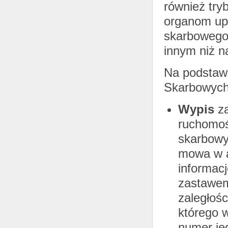
również try
organom up
skarbowego 
innym niż n
Na podstawi
Skarbowych
Wypis
z
ruchomoś
skarbowy
mowa w ar
informac
zastawem
zaległoś
którego 
numer je