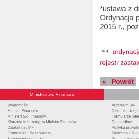
*ustawa z d
Ordynacja p
2015 r., poz
ordynac
TAGI
rejestr zast
«
Powrót
Ministerstwo Finansów
Wiadomości
Archiwum BIP
Minister Finansów
Dzienniki Urzę
Ministerstwo Finansów
Formularze inte
Klauzula informacyjna Ministra Finansów
Dla mediów
Działalność MF
Polityka prywat
Formularze - Baza wiedzy
Platforma Usłu
Zamówienia publiczne
Portal granica.g