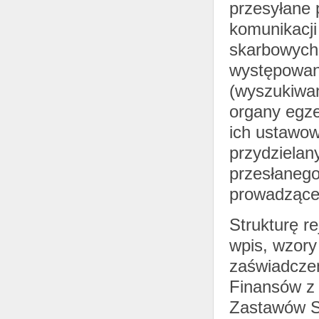
przesyłane
komunikacji
skarbowych
występowani
(wyszukiwan
organy egz
ich ustawow
przydziela
przesłanego
prowadząceg
Strukturę r
wpis, wzory
zaświadczen
Finansów z 
Zastawów S