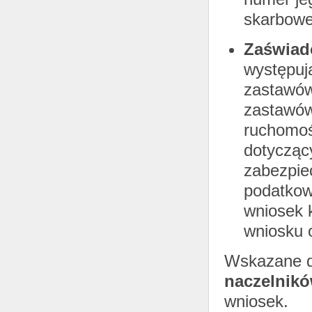
skarbowe
Zaświad
występuj
zastawów
zastawów
ruchomoś
dotycząc
zabezpie
podatkow
wniosek 
wniosku 
Wskazane 
naczelnik
wniosek.