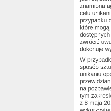
znamiona ag
celu unika
przypadku o
które mogą 
dostępnych
zwrócić uwa
dokonuje wy
W przypadku
sposób sztu
unikaniu op
przewidzia
na pozbawie
tym zakresi
z 8 maja 20
wykorzystan