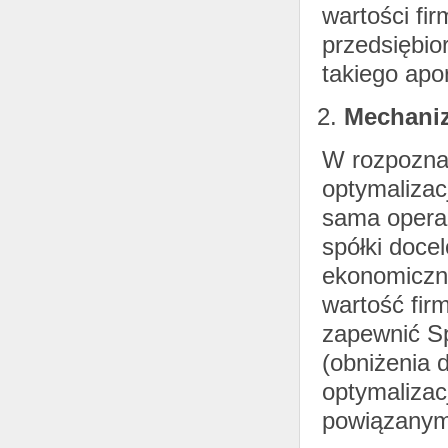
wartości fir
przedsiębio
takiego apor
Mechaniz
W rozpozna
optymalizac
sama operac
spółki doce
ekonomiczne
wartość fir
zapewnić Sp
(obniżenia 
optymalizacj
powiązanymi