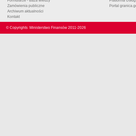
Formularze - Baza wiedzy
Platforma Usłu
Zamówienia publiczne
Portal granica.g
Archiwum aktualności
Kontakt
© Copyrights
Ministerstwo Finansów 2011-
2026