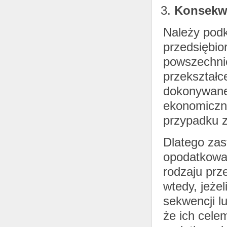
Konsekw
Należy podk
przedsiębio
powszechni
przekształc
dokonywane
ekonomiczny
przypadku 
Dlatego zas
opodatkowan
rodzaju prz
wtedy, jeże
sekwencji l
że ich cele