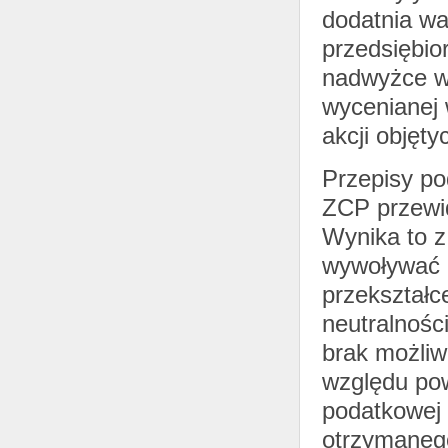
dodatnia wa
przedsiębio
nadwyżce wa
wycenianej 
akcji objęt
Przepisy po
ZCP przewi
Wynika to z
wywoływać o
przekształc
neutralnośc
brak możliw
względu pow
podatkowej 
otrzymanego