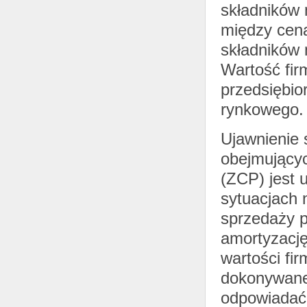
składników 
między ceną
składników 
Wartość fir
przedsiębio
rynkowego
Ujawnienie s
obejmującyc
(ZCP) jest 
sytuacjach 
sprzedaży p
amortyzację
wartości fi
dokonywane
odpowiadać 