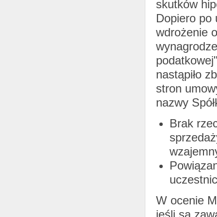
skutków hip
Dopiero po 
wdrożenie o
wynagrodzen
podatkowej"
nastąpiło zb
stron umowy
nazwy Spółk
Brak rze
sprzedaż
wzajemny
Powiązan
uczestnic
W ocenie Mi
jeśli są za