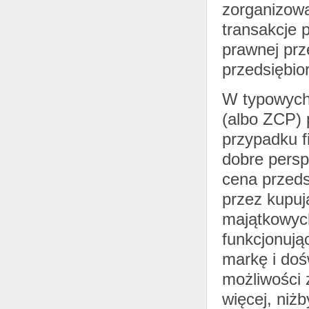
zorganizowa
transakcje 
prawnej prz
przedsiębio
W typowych 
(albo ZCP) 
przypadku f
dobre persp
cena przed
przez kupuj
majątkowych
funkcjonują
markę i doś
możliwości 
więcej, niż