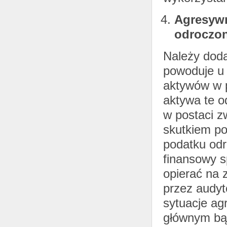
Agresywn
odroczo
Należy doda
powoduje u 
aktywów w 
aktywa te o
w postaci 
skutkiem po
podatku od
finansowy s
opierać na 
przez audyt
sytuacje ag
głównym bąd