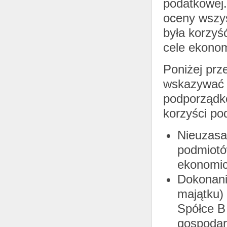
podatkowej
oceny wszys
była korzyś
cele ekonom
Poniżej prz
wskazywać n
podporządko
korzyści po
Nieuzasa
podmiotó
ekonomi
Dokonani
majątku)
Spółce B 
gospodar