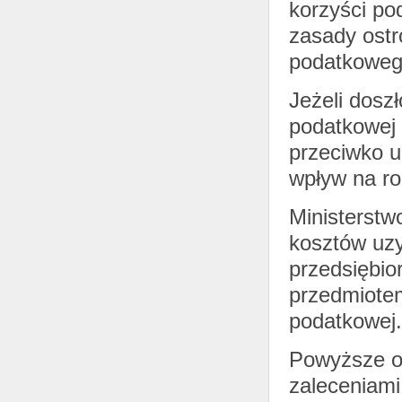
korzyści po
zasady ost
podatkoweg
Jeżeli dosz
podatkowej 
przeciwko u
wpływ na ro
Ministerstw
kosztów uz
przedsiębi
przedmiotem 
podatkowej.
Powyższe os
zaleceniam