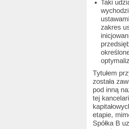
Taki udzi
wychodzi
ustawami
zakres u
inicjowa
przedsię
określon
optymaliz
Tytułem prz
została zaw
pod inną naz
tej kancela
kapitałowyc
etapie, mimo
Spółka B uz