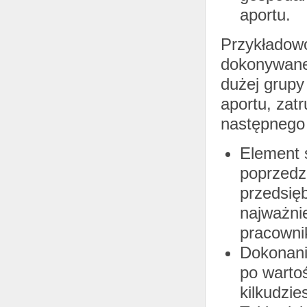
aportu.
Przykładowo
dokonywane 
dużej grupy
aportu, zat
następnego 
Element 
poprzedza
przedsię
najważni
pracownik
Dokonani
po wartoś
kilkudzie