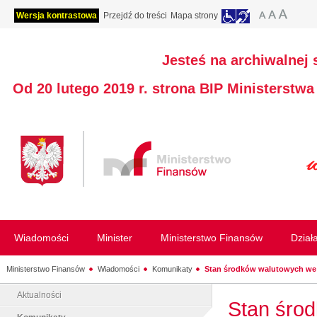
Wersja kontrastowa
Przejdź do treści
Mapa strony
Jesteś na archiwalnej 
Od 20 lutego 2019 r. strona BIP Ministerstw
Wiadomości
Minister
Ministerstwo Finansów
Dział
Ministerstwo Finansów
Wiadomości
Komunikaty
Stan środków walutowych we 
Aktualności
Stan środ