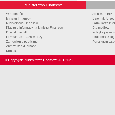
Ministerstwo Finansów
Wiadomości
Archiwum BIP
Minister Finansów
Dzienniki Urzę
Ministerstwo Finansów
Formularze inte
Klauzula informacyjna Ministra Finansów
Dla mediów
Działalność MF
Polityka prywat
Formularze - Baza wiedzy
Platforma Usłu
Zamówienia publiczne
Portal granica.g
Archiwum aktualności
Kontakt
© Copyrights
Ministerstwo Finansów 2011-
2026