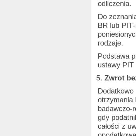
odliczenia.
Do zeznania
BR lub PIT-
poniesionyc
rodzaje.
Podstawa pr
ustawy PIT
Zwrot be
Dodatkowo p
otrzymania 
badawczo-r
gdy podatni
całości z u
opodatkowa