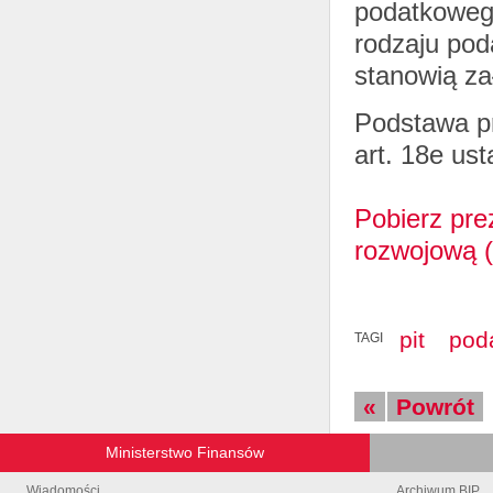
podatkowego
rodzaju pod
stanowią za
Podstawa pr
art. 18e us
Pobierz pre
rozwojową (
pit
pod
TAGI
«
Powrót
Ministerstwo Finansów
Wiadomości
Archiwum BIP