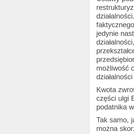
restrukturyz
działalności
faktycznego
jedynie nas
działalnośc
przekształce
przedsiębio
możliwość 
działalnośc
Kwota zwrot
części ulgi
podatnika w
Tak samo, j
można skor