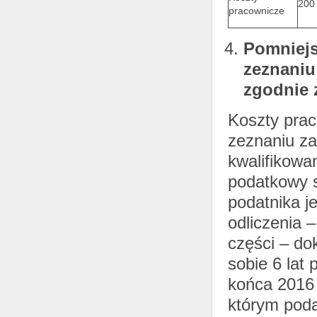
200 
pracownicze
Pomniej
zeznaniu
zgodnie z
Koszty prac
zeznaniu za
kwalifikowa
podatkowy s
podatnika j
odliczenia 
części – do
sobie 6 lat
końca 2016 
którym poda