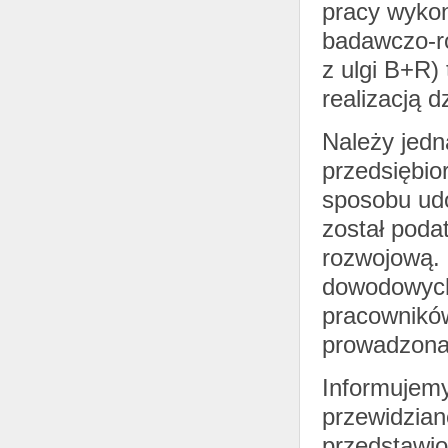
pracy wykon
badawczo-ro
z ulgi B+R) 
realizacją d
Należy jedn
przedsiębio
sposobu ud
został poda
rozwojową. 
dowodowych
pracowników
prowadzona 
Informujemy
przewidziane
przedstawio