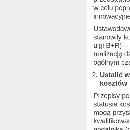
w celu popr
innowacyjne
Ustawodawca
stanowiły k
ulgi B+R) – 
realizację 
ogólnym cza
Ustalić 
kosztów 
Przepisy po
statusie ko
mogą przysł
kwalifikowa
podatnika (