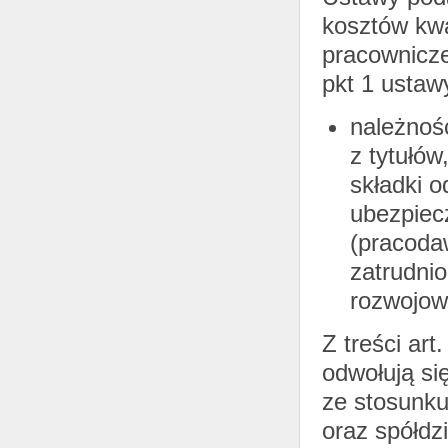
kosztów kwa
pracownicze 
pkt 1 ustawy
należnośc
z tytułów
składki o
ubezpiec
(pracoda
zatrudni
rozwojow
Z treści art
odwołują si
ze stosunku
oraz spółdz