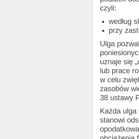
czyli:
według sk
przy zast
Ulga pozwal
poniesionyc
uznaje się 
lub prace 
w celu zwię
zasobów wie
38 ustawy P
Każda ulga
stanowi ods
opodatkowan
obciążenia 