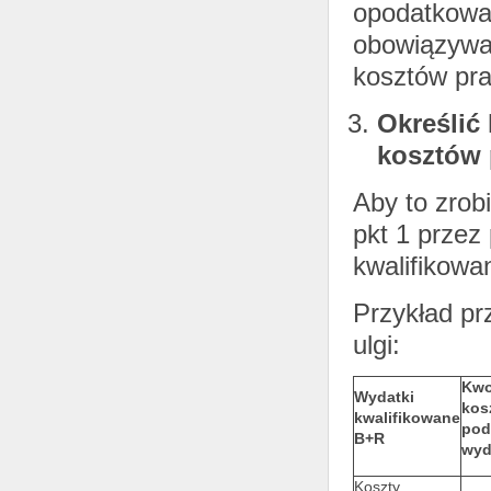
opodatkowan
obowiązywał
kosztów pr
Określić 
kosztów
Aby to zrob
pkt 1 przez
kwalifikowa
Przykład pr
ulgi:
Kwo
Wydatki
kos
kwalifikowane
pod
B+R
wyd
Koszty