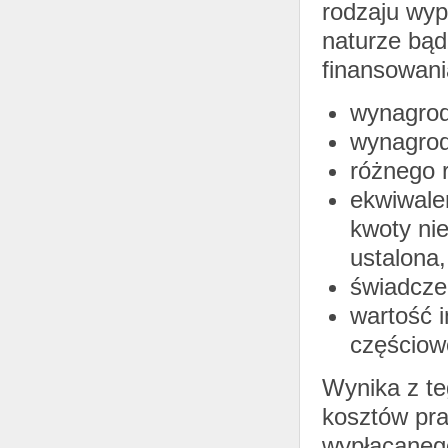
rodzaju wyp
naturze bąd
finansowani
wynagrod
wynagrod
różnego r
ekwiwalen
kwoty nie
ustalona,
świadcze
wartość 
częściow
Wynika z te
kosztów pra
wypłacanego