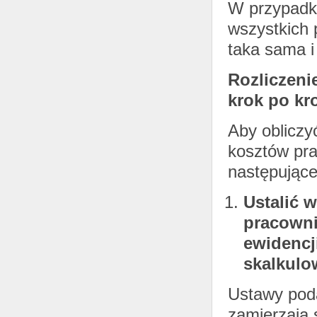
W przypadk
wszystkich 
taka sama i
Rozliczen
krok po kr
Aby obliczyć
kosztów pr
następujące
Ustalić 
pracowni
ewidencj
skalkulo
Ustawy poda
zamierzają 