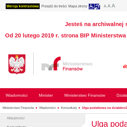
Wersja kontrastowa
Przejdź do treści
Mapa strony
Jesteś na archiwalnej 
Od 20 lutego 2019 r. strona BIP Ministerstw
Wiadomości
Minister
Ministerstwo Finansów
Dział
Ministerstwo Finansów
Wiadomości
Komunikaty
Ulga podatkowa na działalność
Aktualności
Ulga pod