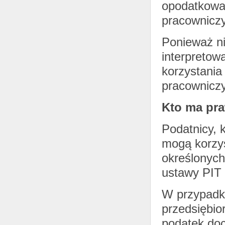
opodatkowa
pracownicz
Ponieważ ni
interpretow
korzystania
pracownicz
Kto ma pra
Podatnicy, 
mogą korzys
określonych
ustawy PIT 
W przypadku
przedsiębio
podatek do