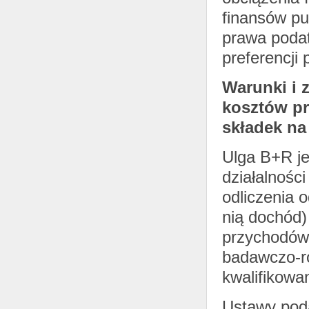
finansów pu
prawa poda
preferencji
Warunki i 
kosztów pr
składek na
Ulga B+R je
działalnośc
odliczenia 
nią dochód)
przychodów,
badawczo-ro
kwalifikowa
Ustawy poda