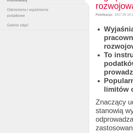
Komunikaty
rozwojow
Ostrzeżenia i wyjaśnienia
Publikacja:
2017.05.18 
podatkowe
Galerie zdjęć
Wyjaśnia
pracown
rozwojow
To instr
podatkó
prowadz
Popular
limitów 
Znaczący ud
stanowią wy
odprowadzan
zastosowan