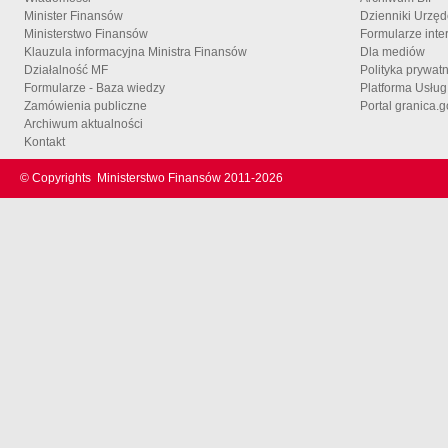
Minister Finansów
Dzienniki Urzę
Ministerstwo Finansów
Formularze inte
Klauzula informacyjna Ministra Finansów
Dla mediów
Działalność MF
Polityka prywat
Formularze - Baza wiedzy
Platforma Usłu
Zamówienia publiczne
Portal granica.g
Archiwum aktualności
Kontakt
© Copyrights
Ministerstwo Finansów 2011-
2026