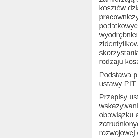
kosztów dzi
pracowniczy
podatkowyc
wyodrębnien
zidentyfiko
skorzystani
rodzaju kos
Podstawa pr
ustawy PIT.
Przepisy us
wskazywania
obowiązku 
zatrudniony
rozwojowej d