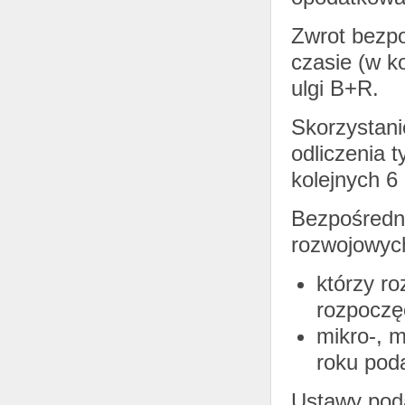
Zwrot bezpo
czasie (w k
ulgi B+R.
Skorzystani
odliczenia 
kolejnych 6
Bezpośredni
rozwojowych
którzy r
rozpoczęc
mikro-, 
roku pod
Ustawy poda