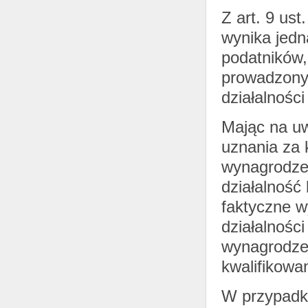
Z art. 9 ust
wynika jedn
podatników,
prowadzony
działalnośc
Mając na uw
uznania za 
wynagrodzeń
działalność
faktyczne w
działalnośc
wynagrodzen
kwalifikowa
W przypadk