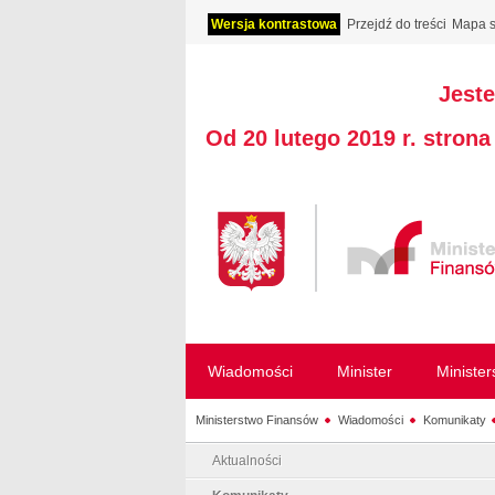
Wersja kontrastowa
Przejdź do treści
Mapa s
Jeste
Od 20 lutego 2019 r. stron
Wiadomości
Minister
Ministe
Ministerstwo Finansów
Wiadomości
Komunikaty
Aktualności