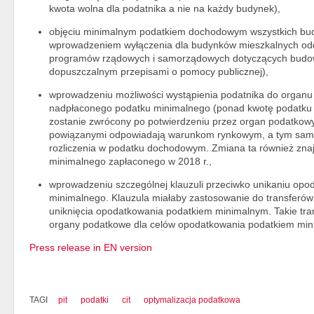
kwota wolna dla podatnika a nie na każdy budynek),
objęciu minimalnym podatkiem dochodowym wszystkich b
wprowadzeniem wyłączenia dla budynków mieszkalnych o
programów rządowych i samorządowych dotyczących budow
dopuszczalnym przepisami o pomocy publicznej),
wprowadzeniu możliwości wystąpienia podatnika do organu
nadpłaconego podatku minimalnego (ponad kwotę podatku C
zostanie zwrócony po potwierdzeniu przez organ podatkowy,
powiązanymi odpowiadają warunkom rynkowym, a tym sam
rozliczenia w podatku dochodowym. Zmiana ta również zna
minimalnego zapłaconego w 2018 r.,
wprowadzeniu szczególnej klauzuli przeciwko unikaniu opo
minimalnego. Klauzula miałaby zastosowanie do transferów
uniknięcia opodatkowania podatkiem minimalnym. Takie tra
organy podatkowe dla celów opodatkowania podatkiem min
Press release in EN version
TAGI
pit
podatki
cit
optymalizacja podatkowa