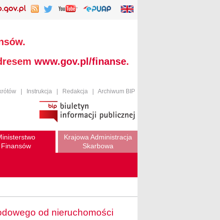
ansów.
adresem
www.gov.pl/finanse
.
krótów
|
Instrukcja
|
Redakcja
|
Archiwum BIP
inisterstwo
Krajowa Administracja
Finansów
Skarbowa
hodowego od nieruchomości