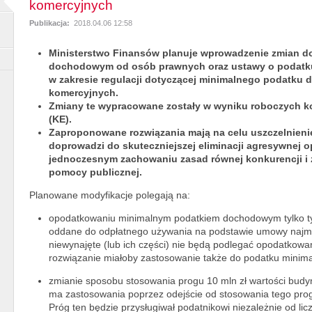
komercyjnych
Publikacja:
2018.04.06 12:58
Ministerstwo Finansów planuje wprowadzenie zmian d
dochodowym od osób prawnych oraz ustawy o podatk
w zakresie regulacji dotyczącej minimalnego podatk
komercyjnych.
Zmiany te wypracowane zostały w wyniku roboczych ko
(KE).
Zaproponowane rozwiązania mają na celu uszczelnieni
doprowadzi do skuteczniejszej eliminacji agresywnej o
jednoczesnym zachowaniu zasad równej konkurencji i z
pomocy publicznej.
Planowane modyfikacje polegają na:
opodatkowaniu minimalnym podatkiem dochodowym tylko tyc
oddane do odpłatnego używania na podstawie umowy najmu, 
niewynajęte (lub ich części) nie będą podlegać opodatkowa
rozwiązanie miałoby zastosowanie także do podatku minima
zmianie sposobu stosowania progu 10 mln zł wartości budy
ma zastosowania poprzez odejście od stosowania tego pro
Próg ten będzie przysługiwał podatnikowi niezależnie od l