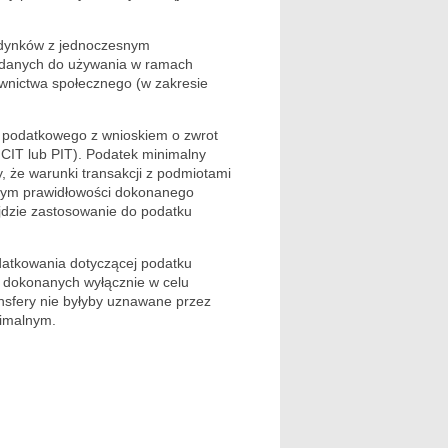
udynków z jednoczesnym
ddanych do używania w ramach
nictwa społecznego (w zakresie
 podatkowego z wnioskiem o zwrot
IT lub PIT). Podatek minimalny
 że warunki transakcji z podmiotami
ym prawidłowości dokonanego
jdzie zastosowanie do podatku
datkowania dotyczącej podatku
 dokonanych wyłącznie w celu
nsfery nie byłyby uznawane przez
imalnym.