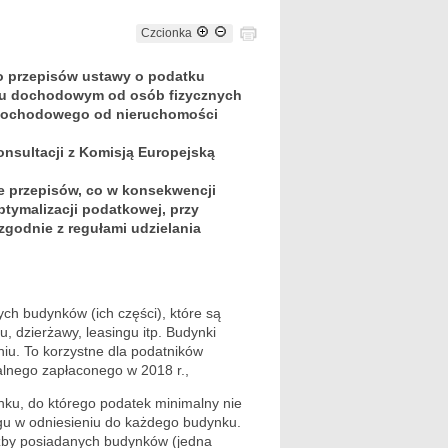
Czcionka
o przepisów ustawy o podatku
u dochodowym od osób fizycznych
u dochodowego od nieruchomości
nsultacji z Komisją Europejską
e przepisów, co w konsekwencji
ptymalizacji podatkowej, przy
godnie z regułami udzielania
h budynków (ich części), które są
dzierżawy, leasingu itp. Budynki
niu. To korzystne dla podatników
lnego zapłaconego w 2018 r.,
nku, do którego podatek minimalny nie
gu w odniesieniu do każdego budynku.
iczby posiadanych budynków (jedna