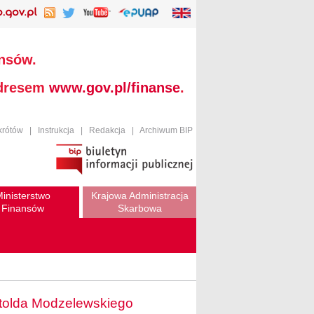
ansów.
adresem
www.gov.pl/finanse
.
krótów
|
Instrukcja
|
Redakcja
|
Archiwum BIP
inisterstwo
Krajowa Administracja
Finansów
Skarbowa
itolda Modzelewskiego