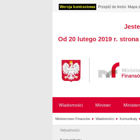
Wersja kontrastowa
Przejdź do treści
Mapa s
Jeste
Od 20 lutego 2019 r. stron
Wiadomości
Minister
Ministe
Ministerstwo Finansów
Wiadomości
Komunikaty
Aktualności