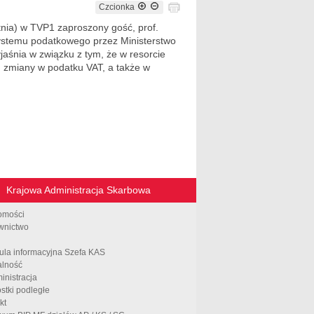
Czcionka
nia) w TVP1 zaproszony gość, prof.
 systemu podatkowego przez Ministerstwo
yjaśnia w związku z tym, że w resorcie
 zmiany w podatku VAT, a także w
Krajowa Administracja Skarbowa
omości
wnictwo
ula informacyjna Szefa KAS
alność
inistracja
stki podległe
kt