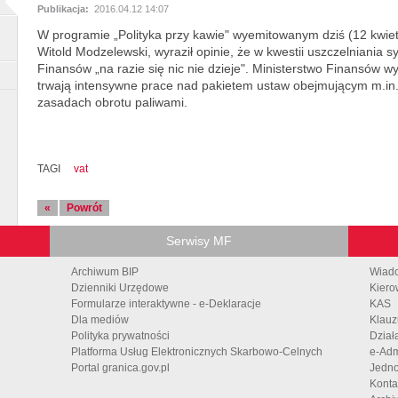
Publikacja:
2016.04.12 14:07
W programie „Polityka przy kawie" wyemitowanym dziś (12 kwiet
Witold Modzelewski, wyraził opinie, że w kwestii uszczelniania
Finansów „na razie się nic nie dzieje". Ministerstwo Finansów w
trwają intensywne prace nad pakietem ustaw obejmującym m.in.
zasadach obrotu paliwami.
TAGI
vat
«
Powrót
Serwisy MF
Archiwum BIP
Wiad
Dzienniki Urzędowe
Kiero
Formularze interaktywne - e-Deklaracje
KAS
Dla mediów
Klauz
Polityka prywatności
Dział
Platforma Usług Elektronicznych Skarbowo-Celnych
e-Adm
Portal granica.gov.pl
Jedno
Konta