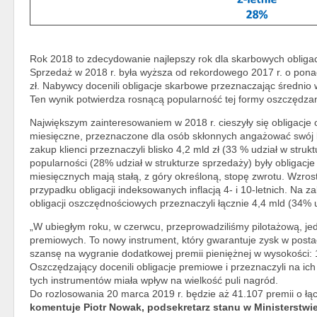
Rok 2018 to zdecydowanie najlepszy rok dla skarbowych obligac
Sprzedaż w 2018 r. była wyższa od rekordowego 2017 r. o pona
zł. Nabywcy docenili obligacje skarbowe przeznaczając średnio 
Ten wynik potwierdza rosnącą popularność tej formy oszczędzan
Największym zainteresowaniem w 2018 r. cieszyły się obligacje 
miesięczne, przeznaczone dla osób skłonnych angażować swój ka
zakup klienci przeznaczyli blisko 4,2 mld zł (33 % udział w str
popularności (28% udział w strukturze sprzedaży) były obligacje 2
miesięcznych mają stałą, z góry określoną, stopę zwrotu. Wzro
przypadku obligacji indeksowanych inflacją 4- i 10-letnich. Na
obligacji oszczędnościowych przeznaczyli łącznie 4,4 mld (34% u
„W ubiegłym roku, w czerwcu, przeprowadziliśmy pilotażową, je
premiowych. To nowy instrument, który gwarantuje zysk w postac
szansę na wygranie dodatkowej premii pieniężnej w wysokości: 10
Oszczędzający docenili obligacje premiowe i przeznaczyli na ic
tych instrumentów miała wpływ na wielkość puli nagród.
Do rozlosowania 20 marca 2019 r. będzie aż 41.107 premii o łącz
komentuje Piotr Nowak, podsekretarz stanu w Ministerstw