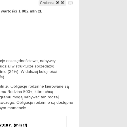
Czcionka
artości 1 082 mln zł.
acje oszczędnościowe, nabywcy
udział w strukturze sprzedaży).
etnie (24%). W dalszej kolejności
1%).
ln zł. Obligacje rodzinne kierowane są
amu Rodzina 500+, które chcą
programu mogą nabywać ten rodzaj
awczego. Obligacje rodzinne są dostępne
lnym momencie.