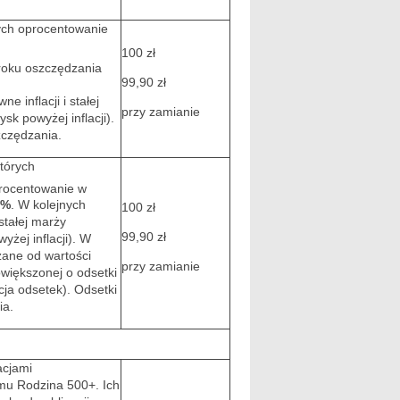
rych oprocentowanie
100 zł
roku oszczędzania
99,90 zł
e inflacji i stałej
przy zamianie
sk powyżej inflacji).
zczędzania.
których
rocentowanie w
0%
. W kolejnych
100 zł
 stałej marży
99,90 zł
yżej inflacji). W
zane od wartości
przy zamianie
owiększonej o odsetki
acja odsetek). Odsetki
ia.
acjami
mu Rodzina 500+. Ich