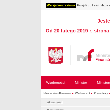
Wersja kontrastowa
Przejdź do treści
Mapa s
Jeste
Od 20 lutego 2019 r. stron
Wiadomości
Minister
Ministe
Ministerstwo Finansów
Wiadomości
Komunikaty
Aktualności