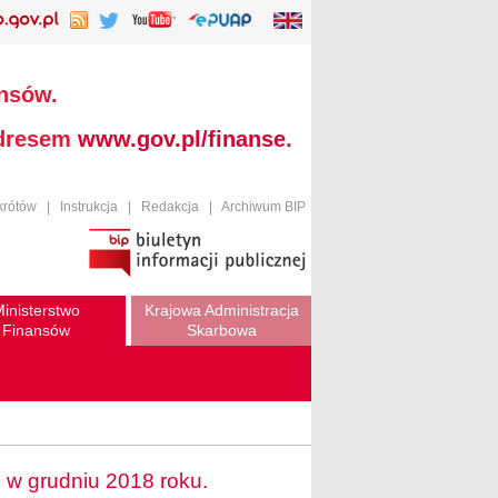
ansów.
adresem
www.gov.pl/finanse
.
krótów
|
Instrukcja
|
Redakcja
|
Archiwum BIP
inisterstwo
Krajowa Administracja
Finansów
Skarbowa
 w grudniu 2018 roku.