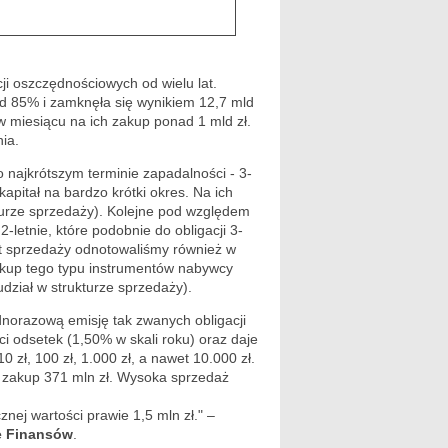
ji oszczędnościowych od wielu lat.
d 85% i zamknęła się wynikiem 12,7 mld
w miesiącu na ich zakup ponad 1 mld zł.
ia.
o najkrótszym terminie zapadalności - 3-
pitał na bardzo krótki okres. Na ich
ukturze sprzedaży). Kolejne pod względem
-letnie, które podobnie do obligacji 3-
st sprzedaży odnotowaliśmy również w
 zakup tego typu instrumentów nabywcy
dział w strukturze sprzedaży).
dnorazową emisję tak zwanych obligacji
i odsetek (1,50% w skali roku) oraz daje
 zł, 100 zł, 1.000 zł, a nawet 10.000 zł.
h zakup 371 mln zł. Wysoka sprzedaż
nej wartości prawie 1,5 mln zł." –
ie Finansów
.