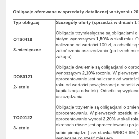
Obligacje oferowane w sprzedaży detalicznej w styczniu 20
Typ obligacji
Szczegóły oferty (sprzedaż w dniach 1-3
Obligacje trzymiesięczne są obligacjami 
stałym wynoszącym
1,50%
w skali roku. 
OTS0419
naliczane od wartości 100 zł, a odsetki s
3-miesięczne
zakończeniu oszczędzania (po trzech mie
zakupu).
Obligacje dwuletnie są obligacjami o opro
wynoszącym
2,10%
rocznie. W pierwszym
DOS0121
oprocentowanie jest naliczane od wartości
roku od wartości powiększonej o odsetki za
2-letnie
kapitalizacja odsetek). Odsetki są wypłac
oszczędzania.
Obligacje trzyletnie są obligacjami o zmi
oprocentowaniu. W pierwszych sześciu mi
TOZ0122
oprocentowanie wynosi
2,20%
w skali rok
okresach równe jest oprocentowaniu po ja
3-letnie
1
sobie pieniądze (tzw. stawka WIBOR 6M
wypłacane co sześć miesięcy.