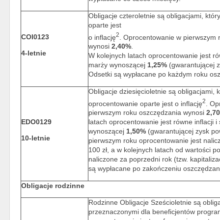
Obligacje czteroletnie są obligacjami, któ
oparte jest
2
COI0123
o inflację
. Oprocentowanie w pierwszym 
wynosi
2,40%
.
4-letnie
W kolejnych latach oprocentowanie jest równ
marży wynoszącej
1,25%
(gwarantującej zy
Odsetki są wypłacane po każdym roku os
Obligacje dziesięcioletnie są obligacjami, 
2
oprocentowanie oparte jest o inflację
. Op
pierwszym roku oszczędzania wynosi
2,7
EDO0129
latach oprocentowanie jest równe inflacji i
wynoszącej
1,50%
(gwarantującej zysk pow
10-letnie
pierwszym roku oprocentowanie jest nalic
100 zł, a w kolejnych latach od wartości p
naliczone za poprzedni rok (tzw. kapitaliz
są wypłacane po zakończeniu oszczędzan
Obligacje rodzinne
Rodzinne Obligacje Sześcioletnie są oblig
przeznaczonymi dla beneficjentów progra