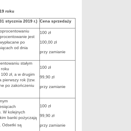
19 roku
1 stycznia 2019 r.)
Cena sprzedaży
o oprocentowaniu
100 zł
Oprocentowanie jest
ą wypłacane po
100,00 zł
siącach od dnia
przy zamianie
centowaniu stałym
100 zł
 roku
 100 zł, a w drugim
99,90 zł
 pierwszy rok (tzw.
ane po zakończeniu
przy zamianie
ennym
100 zł
esiącach
u. W kolejnych
99,90 zł
kim banki pożyczają
). Odsetki są
przy zamianie