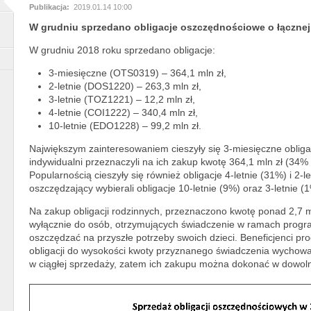
Publikacja:
2019.01.14 10:00
W grudniu sprzedano obligacje oszczędnościowe o łącznej w
W grudniu 2018 roku sprzedano obligacje:
3-miesięczne (OTS0319) – 364,1 mln zł,
2-letnie (DOS1220) – 263,3 mln zł,
3-letnie (TOZ1221) – 12,2 mln zł,
4-letnie (COI1222) – 340,4 mln zł,
10-letnie (EDO1228) – 99,2 mln zł.
Największym zainteresowaniem cieszyły się 3-miesięczne oblig
indywidualni przeznaczyli na ich zakup kwotę 364,1 mln zł (34% 
Popularnością cieszyły się również obligacje 4-letnie (31%) i 2-l
oszczędzający wybierali obligacje 10-letnie (9%) oraz 3-letnie (
Na zakup obligacji rodzinnych, przeznaczono kwotę ponad 2,7 m
wyłącznie do osób, otrzymujących świadczenie w ramach progr
oszczędzać na przyszłe potrzeby swoich dzieci. Beneficjenci 
obligacji do wysokości kwoty przyznanego świadczenia wychow
w ciągłej sprzedaży, zatem ich zakupu można dokonać w dowo