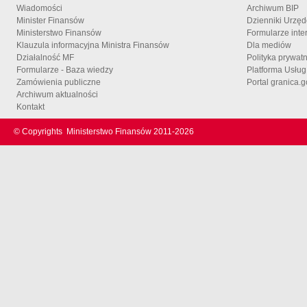
Wiadomości
Archiwum BIP
Minister Finansów
Dzienniki Urzę
Ministerstwo Finansów
Formularze inte
Klauzula informacyjna Ministra Finansów
Dla mediów
Działalność MF
Polityka prywat
Formularze - Baza wiedzy
Platforma Usłu
Zamówienia publiczne
Portal granica.g
Archiwum aktualności
Kontakt
© Copyrights
Ministerstwo Finansów 2011-
2026