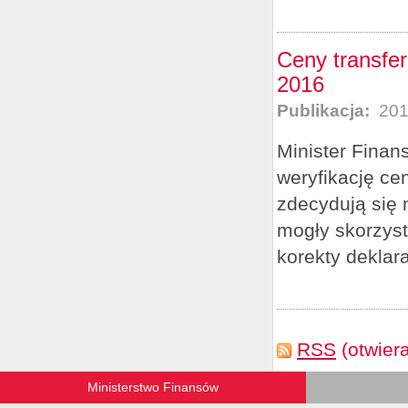
Ceny transfe
2016
Publikacja:
201
Minister Finan
weryfikację ce
zdecydują się 
mogły skorzyst
korekty deklara
RSS
(otwier
Ministerstwo Finansów