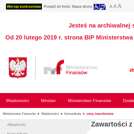
Wersja kontrastowa
Przejdź do treści
Mapa strony
Jesteś na archiwalnej 
Od 20 lutego 2019 r. strona BIP Ministerstw
Wiadomości
Minister
Ministerstwo Finansów
Dział
Ministerstwo Finansów
Wiadomości
Komunikaty
ceny transferowe
Zawartości z
Aktualności