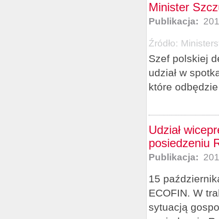
Minister Szc
Publikacja:
201
Źródło:
Minister
Szef polskiej 
udział w spot
które odbędzie 
Udział wicepr
posiedzeniu
Publikacja:
201
15 październik
ECOFIN. W trak
sytuacją gosp