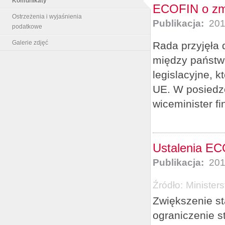
Komunikaty
ECOFIN o zm
Ostrzeżenia i wyjaśnienia
Publikacja:
201
podatkowe
Galerie zdjęć
Rada przyjęła
między państw
legislacyjne, 
UE. W posiedze
wiceminister f
Ustalenia EC
Publikacja:
201
Źródło:
Minister
Zwiększenie st
ograniczenie s