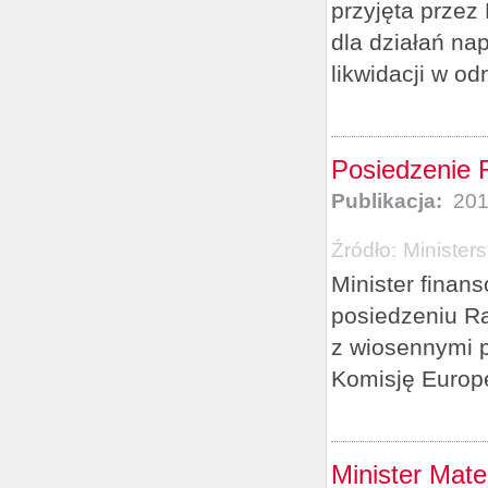
przyjęta prze
dla działań na
likwidacji w od
Posiedzenie 
Publikacja:
201
Źródło:
Minister
Minister finan
posiedzeniu R
z wiosennymi 
Komisję Europe
Minister Mat