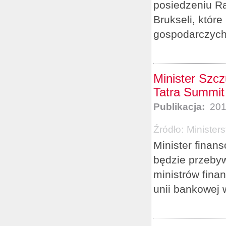
posiedzeniu R
Brukseli, któr
gospodarczych 
Minister Szc
Tatra Summit
Publikacja:
201
Źródło:
Minister
Minister finan
będzie przebyw
ministrów fina
unii bankowej 