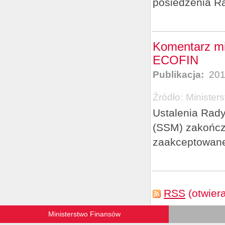
posiedzenia Ra
Komentarz mi
ECOFIN
Publikacja:
201
Źródło:
Minister
Ustalenia Rad
(SSM) zakończy
zaakceptowan
RSS
(otwier
Ministerstwo Finansów