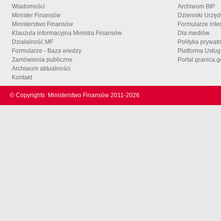
Wiadomości
Archiwum BIP
Minister Finansów
Dzienniki Urzę
Ministerstwo Finansów
Formularze inte
Klauzula informacyjna Ministra Finansów
Dla mediów
Działalność MF
Polityka prywat
Formularze - Baza wiedzy
Platforma Usłu
Zamówienia publiczne
Portal granica.g
Archiwum aktualności
Kontakt
© Copyrights
Ministerstwo Finansów 2011-
2026