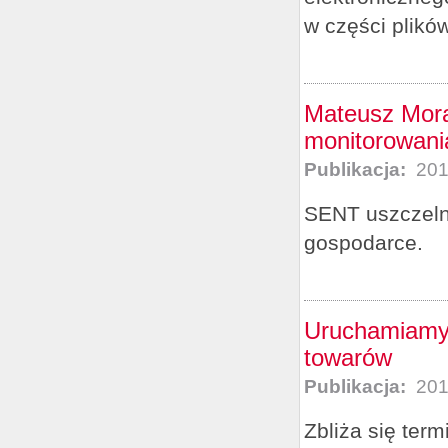
w części plikó
Mateusz Mora
monitorowani
Publikacja:
201
SENT uszczeln
gospodarce.
Uruchamiamy
towarów
Publikacja:
201
Zbliża się ter