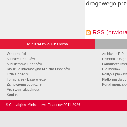
drogowego prz
RSS
(otwier
Ministerstwo Finansów
Wiadomości
Archiwum BIP
Minister Finansów
Dzienniki Urzę
Ministerstwo Finansów
Formularze inte
Klauzula informacyjna Ministra Finansów
Dla mediów
Działalność MF
Polityka prywat
Formularze - Baza wiedzy
Platforma Usłu
Zamówienia publiczne
Portal granica.g
Archiwum aktualności
Kontakt
© Copyrights
Ministerstwo Finansów 2011-
2026