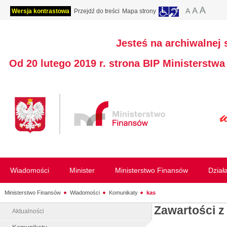
Wersja kontrastowa
Przejdź do treści
Mapa strony
Jesteś na archiwalnej 
Od 20 lutego 2019 r. strona BIP Ministerstw
Wiadomości
Minister
Ministerstwo Finansów
Dział
Ministerstwo Finansów
Wiadomości
Komunikaty
kas
Zawartości z
Aktualności