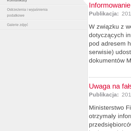
Komunikaty
Informowanie
Ostrzeżenia i wyjaśnienia
Publikacja:
201
podatkowe
Galerie zdjęć
W związku z we
dotyczących i
pod adresem ht
serwisie) udos
dokumentów MD
Uwaga na fał
Publikacja:
201
Ministerstwo F
otrzymały info
przedsiębiorcó