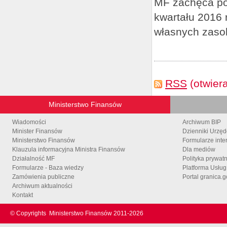
MF zachęca pod
kwartału 2016 
własnych zaso
RSS
(otwier
Ministerstwo Finansów
Wiadomości
Archiwum BIP
Minister Finansów
Dzienniki Urzę
Ministerstwo Finansów
Formularze inte
Klauzula informacyjna Ministra Finansów
Dla mediów
Działalność MF
Polityka prywat
Formularze - Baza wiedzy
Platforma Usłu
Zamówienia publiczne
Portal granica.g
Archiwum aktualności
Kontakt
© Copyrights
Ministerstwo Finansów 2011-
2026