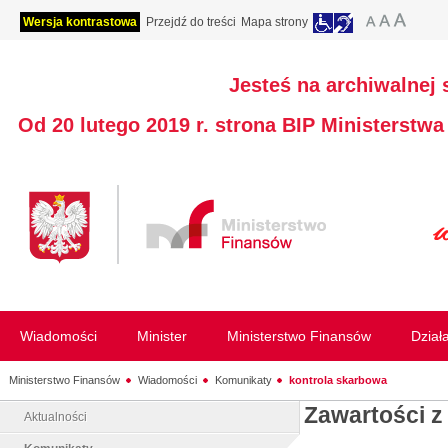
Wersja kontrastowa
Przejdź do treści
Mapa strony
Jesteś na archiwalnej 
Od 20 lutego 2019 r. strona BIP Ministerstw
Wiadomości
Minister
Ministerstwo Finansów
Dział
Ministerstwo Finansów
Wiadomości
Komunikaty
kontrola skarbowa
Zawartości z
Aktualności