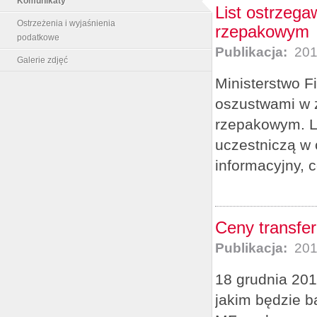
Komunikaty
List ostrzeg
Ostrzeżenia i wyjaśnienia
rzepakowym
podatkowe
Publikacja:
201
Galerie zdjęć
Ministerstwo F
oszustwami w z
rzepakowym. Li
uczestniczą w 
informacyjny, c
Ceny transfe
Publikacja:
201
18 grudnia 201
jakim będzie b