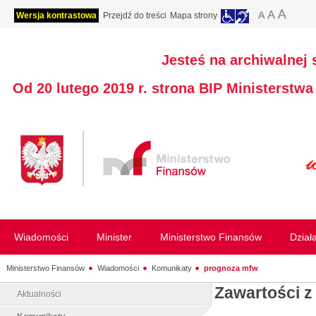
Wersja kontrastowa
Przejdź do treści
Mapa strony
Jesteś na archiwalnej 
Od 20 lutego 2019 r. strona BIP Ministerstw
Wiadomości
Minister
Ministerstwo Finansów
Dział
Ministerstwo Finansów
Wiadomości
Komunikaty
prognoza mfw
Zawartości z
Aktualności