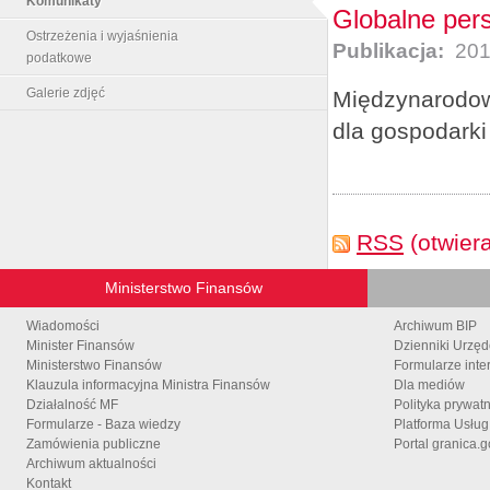
Komunikaty
Globalne per
Ostrzeżenia i wyjaśnienia
Publikacja:
201
podatkowe
Galerie zdjęć
Międzynarodow
dla gospodarki
RSS
(otwier
Ministerstwo Finansów
Wiadomości
Archiwum BIP
Minister Finansów
Dzienniki Urzę
Ministerstwo Finansów
Formularze inte
Klauzula informacyjna Ministra Finansów
Dla mediów
Działalność MF
Polityka prywat
Formularze - Baza wiedzy
Platforma Usłu
Zamówienia publiczne
Portal granica.g
Archiwum aktualności
Kontakt