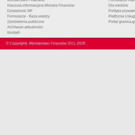
Klauzula informacyjna Ministra Finansów
Dla mediów
Działalność MF
Polityka prywat
Formularze - Baza wiedzy
Platforma Usłu
Zamówienia publiczne
Portal granica.g
Archiwum aktualności
Kontakt
© Copyrights
Ministerstwo Finansów 2011-
2026