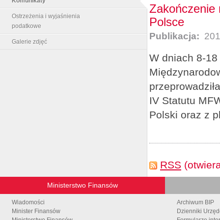
Komunikaty
Zakończenie 
Ostrzeżenia i wyjaśnienia
Polsce
podatkowe
Publikacja:
201
Galerie zdjęć
W dniach 8-18 
Międzynarodow
przeprowadziła
IV Statutu MFW
Polski oraz z p
RSS
(otwier
Ministerstwo Finansów
Wiadomości
Archiwum BIP
Minister Finansów
Dzienniki Urzę
Ministerstwo Finansów
Formularze inte