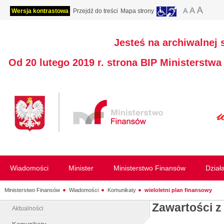
Wersja kontrastowa
Przejdź do treści
Mapa strony
Jesteś na archiwalnej 
Od 20 lutego 2019 r. strona BIP Ministerstw
Wiadomości
Minister
Ministerstwo Finansów
Dział
Ministerstwo Finansów
Wiadomości
Komunikaty
wieloletni plan finansowy
Zawartości z
Aktualności