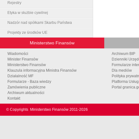
Rejestry
Etyka w służbie cywilnej
Nadzór nad spółkami Skarbu Państwa
Projekty ze środków UE
Ministerstwo Finansów
Wiadomości
Archiwum BIP
Minister Finansów
Dzienniki Urzę
Ministerstwo Finansów
Formularze inte
Klauzula informacyjna Ministra Finansów
Dla mediów
Działalność MF
Polityka prywat
Formularze - Baza wiedzy
Platforma Usłu
Zamówienia publiczne
Portal granica.g
Archiwum aktualności
Kontakt
© Copyrights
Ministerstwo Finansów 2011-
2026