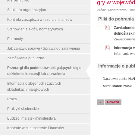
Kierownictwo
gry w wojewód
Struktura organizacyjna
Źródło: Ministerstwo Fin
Pliki do pobrania
Kontrola zarządcza w resorcie finansów
Zawiadomien
Stanowienie aktów normatywnych
dolnośląskim
Patronaty
Zawiadomienie
Informacja 
Jak załatwić sprawę / Sprawa do załatwienia
Informacja w 
Zamówienia publiczne
Informacje o pub
Przetargi dla podmiotów ubiegających się o
udzielenie koncesji lub zezwolenia
Data utworzenia:
NaN
Informacja o zbędnych i zużytych
Autor:
Marek Polski
składnikach majątkowych
Praca
«
Powrót
Praktyki studenckie
Budżet i majątek ministerstwa
Kontrole w Ministerstwie Finansów