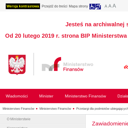
Wersja kontrastowa
Przejdź do treści
Mapa strony
Jesteś na archiwalnej 
Od 20 lutego 2019 r. strona BIP Ministerstw
Wiadomości
Minister
Ministerstwo Finansów
Dział
Ministerstwo Finansów
Ministerstwo Finansów
Przetargi dla podmiotów ubiegających 
O Ministerstwie
Zawiadomienie