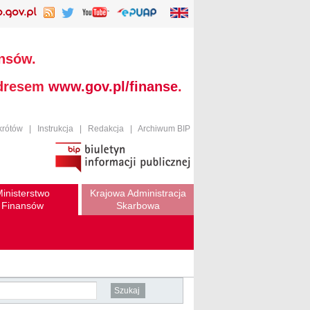
ansów.
adresem
www.gov.pl/finanse
.
krótów
|
Instrukcja
|
Redakcja
|
Archiwum BIP
inisterstwo
Krajowa Administracja
Finansów
Skarbowa