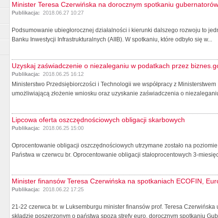
Minister Teresa Czerwińska na dorocznym spotkaniu gubernatorów
Publikacja:
2018.06.27 10:27
Podsumowanie ubiegłorocznej działalności i kierunki dalszego rozwoju to jed
Banku Inwestycji Infrastrukturalnych (AIIB). W spotkaniu, które odbyło się w...
Uzyskaj zaświadczenie o niezaleganiu w podatkach przez biznes.go
Publikacja:
2018.06.25 16:12
Ministerstwo Przedsiębiorczości i Technologii we współpracy z Ministerstwe
umożliwiającą złożenie wniosku oraz uzyskanie zaświadczenia o niezaleganiu
Lipcowa oferta oszczędnościowych obligacji skarbowych
Publikacja:
2018.06.25 15:00
Oprocentowanie obligacji oszczędnościowych utrzymane zostało na poziomie z
Państwa w czerwcu br. Oprocentowanie obligacji stałoprocentowych 3-miesięc
Minister finansów Teresa Czerwińska na spotkaniach ECOFIN, Eur
Publikacja:
2018.06.22 17:25
21-22 czerwca br. w Luksemburgu minister finansów prof. Teresa Czerwińska
składzie poszerzonym o państwa spoza strefy euro, dorocznym spotkaniu Gube