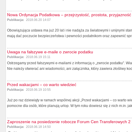
Nowa Ordynacja Podatkowa – przejrzystość, prostota, przyjazność
Publikacja:
2018.06.20 14:07
Obowiązująca ustawa ma już 20 lat i nie nadąża za światowymi i unijnymi s
mają dać poczucie bezpieczeństwa i pewności podatnikom oraz zapewnić spra
Uwaga na fałszywe e-maile o zwrocie podatku
Publikacja:
2018.06.19 15:11
Ostrzegamy przed fałszywymi e-mailami z informacją o „zwrocie podatku". Wi
Nie należy otwierać ani wiadomości, ani załącznika, który zawiera złośliwy kod.
Przed wakacjami – co warto wiedzieć
Publikacja:
2018.06.19 10:55
Już po raz dziewiąty w ramach wspólnej akcji „Przed wakacjami – co warto wie
pomocne dla osób, które planują urlop. W tym roku dowiesz się z nich m.in. jak.
Zaproszenie na posiedzenie robocze Forum Cen Transferowych 2 
Publikacja:
2018.06.18 14:50