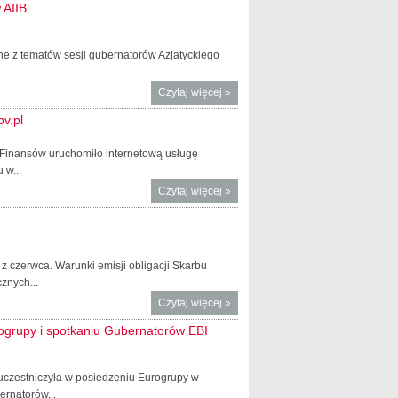
 AIIB
ne z tematów sesji gubernatorów Azjatyckiego
Czytaj więcej
o Minister
»
Teresa
v.pl
Czerwińska
na
m Finansów uruchomiło internetową usługę
dorocznym
 w...
spotkaniu
Czytaj więcej
o Uzyskaj
»
gubernatorów
zaświadczenie
AIIB
o niezaleganiu
w podatkach
przez
 czerwca. Warunki emisji obligacji Skarbu
biznes.gov.pl
znych...
Czytaj więcej
o Lipcowa oferta
»
oszczędnościowych
ogrupy i spotkaniu Gubernatorów EBI
obligacji
skarbowych
 uczestniczyła w posiedzeniu Eurogrupy w
rnatorów...