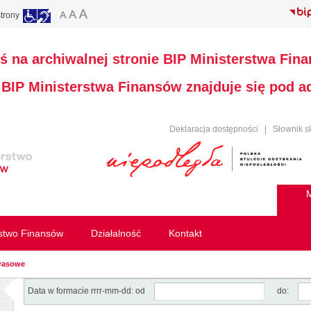
trony
ś na archiwalnej stronie BIP Ministerstwa Fin
a BIP Ministerstwa Finansów znajduje się pod 
Deklaracja dostępności
|
Słownik s
M
rstwo Finansów
Działalność
Kontakt
prasowe
Data w formacie rrrr-mm-dd: od
do: