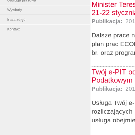
Obsługa prasowa
Minister Ter
Wywiady
21-22 styczni
Baza zdjęć
Publikacja:
201
Kontakt
Dalsze prace 
plan prac ECO
br. oraz progr
Twój e-PIT od
Podatkowym p
Publikacja:
201
Usługa Twój e-
rozliczających
usługa obejmie 