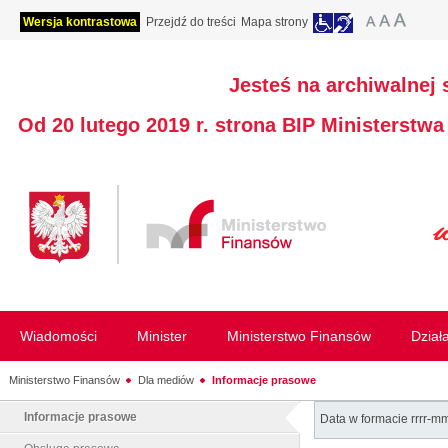
Wersja kontrastowa
Przejdź do treści
Mapa strony
Jesteś na archiwalnej 
Od 20 lutego 2019 r. strona BIP Ministerstw
Wiadomości
Minister
Ministerstwo Finansów
Dział
Ministerstwo Finansów
Dla mediów
Informacje prasowe
Informacje prasowe
Data w formacie rrrr-m