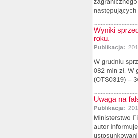
zagranicznego
następujących 
Wyniki sprze
roku.
Publikacja:
201
W grudniu sprz
082 mln zł. W 
(OTS0319) – 36
Uwaga na fałs
Publikacja:
201
Ministerstwo F
autor informuj
ustosunkowania 