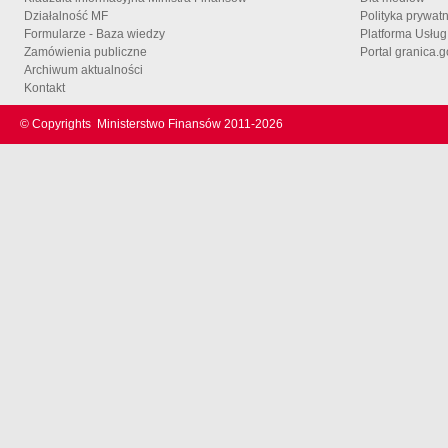
Działalność MF
Polityka prywat
Formularze - Baza wiedzy
Platforma Usłu
Zamówienia publiczne
Portal granica.g
Archiwum aktualności
Kontakt
© Copyrights
Ministerstwo Finansów 2011-
2026