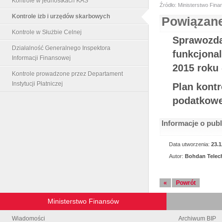
Kontrole w jednostkach KAS
Źródło: Ministerstwo Fin
Kontrole izb i urzędów skarbowych
Powiązane
Kontrole w Służbie Celnej
Sprawozda
Działalność Generalnego Inspektora
funkcjonal
Informacji Finansowej
2015 roku 
Kontrole prowadzone przez Departament
Instytucji Płatniczej
Plan kontr
podatkowej
Informacje o pub
Data utworzenia:
23.1
Autor:
Bohdan Telec
«
Powrót
Ministerstwo Finansów
Wiadomości
Archiwum BIP