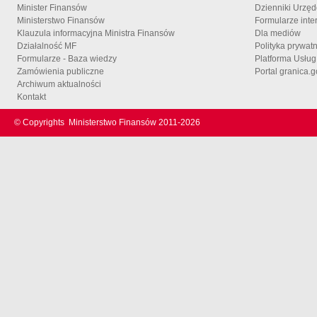
Minister Finansów
Dzienniki Urzę
Ministerstwo Finansów
Formularze inte
Klauzula informacyjna Ministra Finansów
Dla mediów
Działalność MF
Polityka prywat
Formularze - Baza wiedzy
Platforma Usłu
Zamówienia publiczne
Portal granica.g
Archiwum aktualności
Kontakt
© Copyrights
Ministerstwo Finansów 2011-
2026