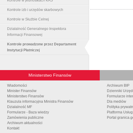
Kontrole w jednostkach KAS
Kontrole izb i urzędów skarbowych
Kontrole w Służbie Celnej
Działalność Generalnego Inspektora
Informacji Finansowej
Kontrole prowadzone przez Departament
Instytucji Płatniczej
Ministerstwo Finansów
Wiadomości
Archiwum BIP
Minister Finansów
Dzienniki Urzę
Ministerstwo Finansów
Formularze inte
Klauzula informacyjna Ministra Finansów
Dla mediów
Działalność MF
Polityka prywat
Formularze - Baza wiedzy
Platforma Usłu
Zamówienia publiczne
Portal granica.g
Archiwum aktualności
Kontakt