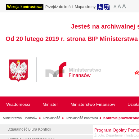
Wersja kontrastowa
Przejdź do treści
Mapa strony
Jesteś na archiwalnej 
Od 20 lutego 2019 r. strona BIP Ministerstw
Wiadomości
Minister
Ministerstwo Finansów
Dział
Ministerstwo Finansów
Działalność
Działalność kontrolna
Kontrole prowadzone 
Działalność Biura Kontroli
Program Ogólny Pomo
Źródło:
Departament Instytucji