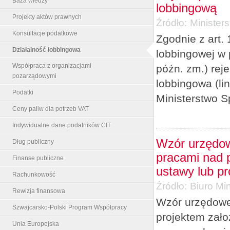
Baza wiedzy
lobbingową
Projekty aktów prawnych
Źródło:
Minister
Konsultacje podatkowe
Zgodnie z art. 
Działalność lobbingowa
lobbingowej w 
Współpraca z organizacjami
późn. zm.) re
pozarządowymi
lobbingowa (li
Podatki
Ministerstwo S
Ceny paliw dla potrzeb VAT
Indywidualne dane podatników CIT
Wzór urzędow
Dług publiczny
pracami nad p
Finanse publiczne
ustawy lub p
Rachunkowość
Źródło:
Biuro Min
Rewizja finansowa
Wzór urzędowe
Szwajcarsko-Polski Program Współpracy
projektem zało
Unia Europejska