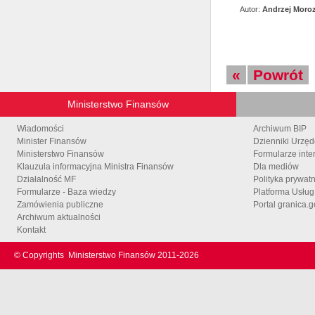
Autor:
Andrzej Moro
«
Powrót
Ministerstwo Finansów
Wiadomości
Archiwum BIP
Minister Finansów
Dzienniki Urzę
Ministerstwo Finansów
Formularze inte
Klauzula informacyjna Ministra Finansów
Dla mediów
Działalność MF
Polityka prywat
Formularze - Baza wiedzy
Platforma Usłu
Zamówienia publiczne
Portal granica.g
Archiwum aktualności
Kontakt
© Copyrights
Ministerstwo Finansów 2011-
2026