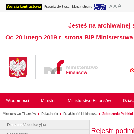
Wersja kontrastowa
Przejdź do treści
Mapa strony
Jesteś na archiwalnej 
Od 20 lutego 2019 r. strona BIP Ministerstw
Wiadomości
Minister
Ministerstwo Finansów
Dział
Ministerstwo Finansów
Działalność
Działalność lobbingowa
Zgłoszenie Polskiej 
Działalność edukacyjna
Rejestr podm