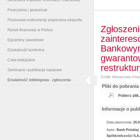
Poręczenia i gwarancje
Finansowe instrumenty wspierania eksportu
Zgłoszeni
Rynek finansowy w Polsce
zainteres
Egzaminy zawodowe
Bankowym
Działalność kontrolna
gwaranto
Ciała kolegialne
restruktu
Seminaria i publikacje naukowe
Źródło: Ministerstwo Fin
Działalność lobbingowa - zgłoszenia
Pliki do pobrania
Pobierz plik
Informacje o pub
Data utworzenia:
25.0
Autor:
Bank Polskiej
Spółdzielczości S.A.