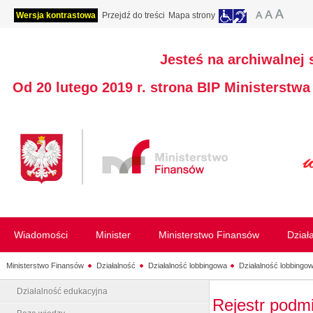
Wersja kontrastowa
Przejdź do treści
Mapa strony
Jesteś na archiwalnej 
Od 20 lutego 2019 r. strona BIP Ministerstw
Wiadomości
Minister
Ministerstwo Finansów
Dział
Ministerstwo Finansów
Działalność
Działalność lobbingowa
Działalność lobbingow
Działalność edukacyjna
Rejestr podm