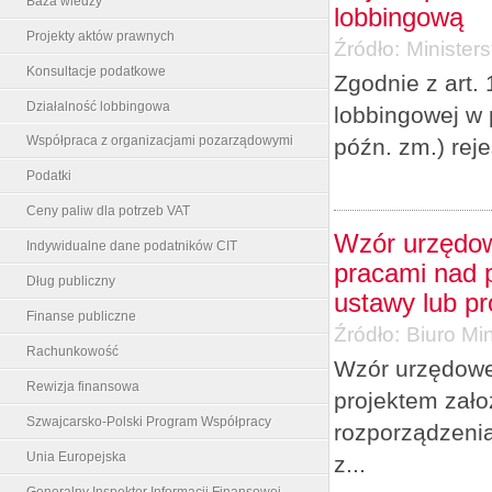
Baza wiedzy
lobbingową
Projekty aktów prawnych
Źródło:
Minister
Konsultacje podatkowe
Zgodnie z art. 
Działalność lobbingowa
lobbingowej w 
Współpraca z organizacjami pozarządowymi
późn. zm.) rej
Podatki
Ceny paliw dla potrzeb VAT
Wzór urzędow
Indywidualne dane podatników CIT
pracami nad p
Dług publiczny
ustawy lub p
Finanse publiczne
Źródło:
Biuro Min
Rachunkowość
Wzór urzędowe
Rewizja finansowa
projektem zało
Szwajcarsko-Polski Program Współpracy
rozporządzenia
Unia Europejska
z...
Generalny Inspektor Informacji Finansowej