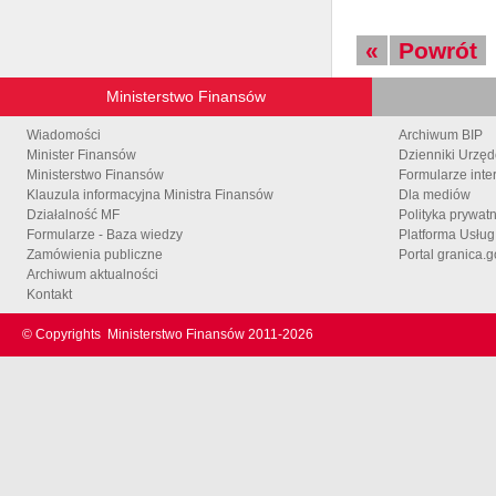
«
Powrót
Ministerstwo Finansów
Wiadomości
Archiwum BIP
Minister Finansów
Dzienniki Urzę
Ministerstwo Finansów
Formularze inte
Klauzula informacyjna Ministra Finansów
Dla mediów
Działalność MF
Polityka prywat
Formularze - Baza wiedzy
Platforma Usłu
Zamówienia publiczne
Portal granica.g
Archiwum aktualności
Kontakt
© Copyrights
Ministerstwo Finansów 2011-
2026