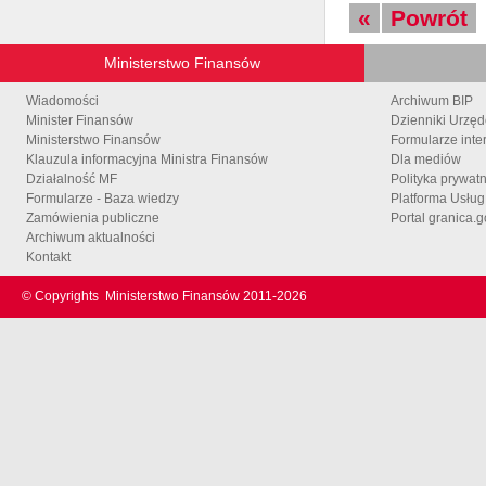
«
Powrót
Ministerstwo Finansów
Wiadomości
Archiwum BIP
Minister Finansów
Dzienniki Urzę
Ministerstwo Finansów
Formularze inte
Klauzula informacyjna Ministra Finansów
Dla mediów
Działalność MF
Polityka prywat
Formularze - Baza wiedzy
Platforma Usłu
Zamówienia publiczne
Portal granica.g
Archiwum aktualności
Kontakt
© Copyrights
Ministerstwo Finansów 2011-
2026