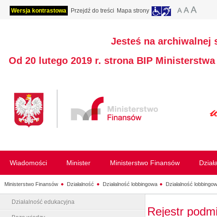
Wersja kontrastowa
Przejdź do treści
Mapa strony
Jesteś na archiwalnej 
Od 20 lutego 2019 r. strona BIP Ministerstw
Wiadomości
Minister
Ministerstwo Finansów
Dział
Ministerstwo Finansów
Działalność
Działalność lobbingowa
Działalność lobbingow
Działalność edukacyjna
Rejestr podm