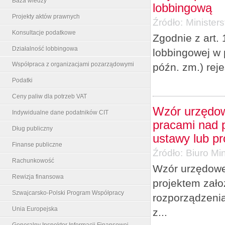
Baza wiedzy
lobbingową
Projekty aktów prawnych
Źródło:
Minister
Konsultacje podatkowe
Zgodnie z art. 
Działalność lobbingowa
lobbingowej w 
Współpraca z organizacjami pozarządowymi
późn. zm.) rej
Podatki
Ceny paliw dla potrzeb VAT
Wzór urzędow
Indywidualne dane podatników CIT
pracami nad p
Dług publiczny
ustawy lub p
Finanse publiczne
Źródło:
Biuro Min
Rachunkowość
Wzór urzędowe
Rewizja finansowa
projektem zało
Szwajcarsko-Polski Program Współpracy
rozporządzenia
Unia Europejska
z...
Generalny Inspektor Informacji Finansowej